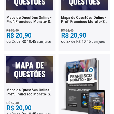
Mapa de Questões Online -
Mapa de Questões Online -
Pref. Francisco Morato-SP
Pref. Francisco Morato-SP
- Oficial Administrativo - 4
- Agente de Trânsito - 4 Mil
Mil Questões
Questões
R$ 52,40
R$ 52,40
R$ 20,90
R$ 20,90
ou 2x de R$ 10,45
ou 2x de R$ 10,45
sem juros
sem juros
Mapa de Questões Online -
Pref. Francisco Morato-SP
- Agente de Fiscalização- 3
Mil Questões
R$ 52,40
R$ 20,90