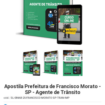
iados
ceiros
ina
ial
e
osco
Apostila Prefeitura de Francisco Morato -
SP - Agente de Trânsito
cód.: SL-084AB-25-FRANCISCO-MORATO-SP-TRAN-IMP