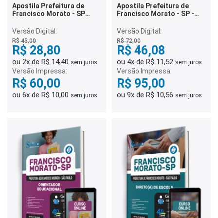
Apostila Prefeitura de
Apostila Prefeitura de
Francisco Morato - SP
Francisco Morato - SP -
2026 - Agente de
Supervisor(a) de Ensino
Organização Escolar
Versão Digital:
Versão Digital:
R$ 45,00
R$ 72,00
R$ 28,80
R$ 46,08
ou 2x de R$ 14,40
ou 4x de R$ 11,52
sem juros
sem juros
Versão Impressa:
Versão Impressa:
R$ 60,00
R$ 95,00
ou 6x de R$ 10,00
ou 9x de R$ 10,56
sem juros
sem juros