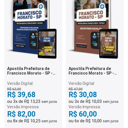
Apostila Prefeitura de
Apostila Prefeitura de
Francisco Morato - SP -
Francisco Morato - SP -
Professor Auxiliar de
Secretário Escolar
Desenvolvimento Infantil -
Versão Digital:
Versão Digital:
PADI
R$ 62,00
R$ 47,00
R$ 39,68
R$ 30,08
ou 3x de R$ 13,23
ou 3x de R$ 10,03
sem juros
sem juros
Versão Impressa:
Versão Impressa:
R$ 82,00
R$ 60,00
ou 8x de R$ 10,25
ou 6x de R$ 10,00
sem juros
sem juros