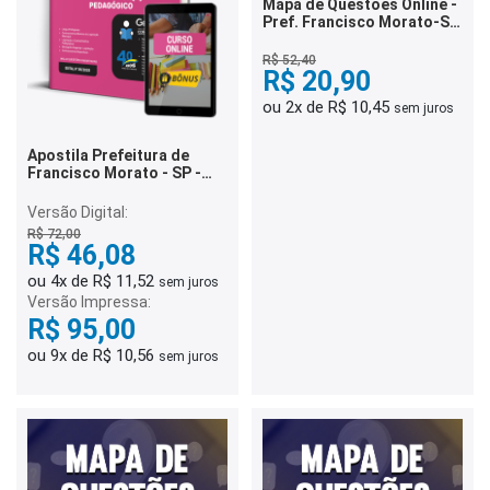
Mapa de Questões Online -
Pref. Francisco Morato-SP
- Guarda Civil Municipal - 6
Mil Questões
R$ 52,40
R$ 20,90
ou 2x de R$ 10,45
sem juros
Apostila Prefeitura de
Francisco Morato - SP -
Coordenador(a)
Pedagógico
Versão Digital:
R$ 72,00
R$ 46,08
ou 4x de R$ 11,52
sem juros
Versão Impressa:
R$ 95,00
ou 9x de R$ 10,56
sem juros