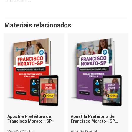
Materiais relacionados
Apostila Prefeitura de
Apostila Prefeitura de
Francisco Morato - SP
Francisco Morato - SP
2026 - Auxiliar de
2026 - Auxiliar de
Atendimento Educacional
Secretaria de Escola
Versão Digital:
Versão Digital: