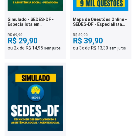
Simulado - SEDES-DF -
Mapa de Questões Online -
Especialista em
SEDES-DF - Especialista
Desenvolvimento e
em Desenvolvimento e
Assistência Social -
Assistência Social - Direito
R$ 69,90
R$ 89,90
Pedagogia
R$ 29,90
e Legislação - 9 Mil
R$ 39,90
Questões
ou 2x de R$ 14,95
ou 3x de R$ 13,30
sem juros
sem juros