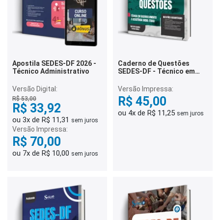
Apostila SEDES-DF 2026 -
Caderno de Questões
Técnico Administrativo
SEDES-DF - Técnico em
Desenvolvimento e
Assistência Social (TDAS)
Versão Digital:
Versão Impressa:
- 500 Questões
R$ 45,00
R$ 53,00
Gabaritadas
R$ 33,92
ou 4x de R$ 11,25
sem juros
ou 3x de R$ 11,31
sem juros
Versão Impressa:
R$ 70,00
ou 7x de R$ 10,00
sem juros