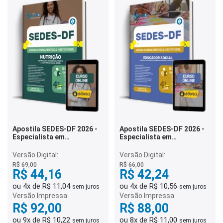
Apostila SEDES-DF 2026 -
Apostila SEDES-DF 2026 -
Especialista em
Especialista em
Desenvolvimento e
Desenvolvimento e
Assistência Social (EDAS) -
Assistência Social (EDAS) -
Versão Digital:
Versão Digital:
Nutrição
Educador Social
R$ 69,00
R$ 66,00
R$ 44,16
R$ 42,24
ou 4x de R$ 11,04
ou 4x de R$ 10,56
sem juros
sem juros
Versão Impressa:
Versão Impressa:
R$ 92,00
R$ 88,00
ou 9x de R$ 10,22
ou 8x de R$ 11,00
sem juros
sem juros