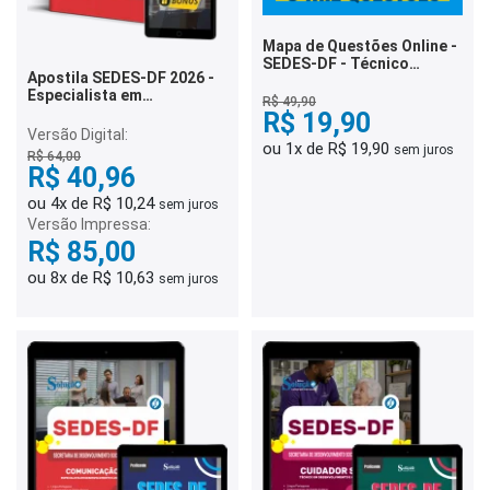
Mapa de Questões Online -
SEDES-DF - Técnico
Apostila SEDES-DF 2026 -
Administrativo - 5 Mil
Especialista em
Questões
R$ 49,90
Desenvolvimento e
R$ 19,90
Assistência Social (EDAS) -
Versão Digital:
Comunicação Social
ou 1x de R$ 19,90
sem juros
R$ 64,00
R$ 40,96
ou 4x de R$ 10,24
sem juros
Versão Impressa:
R$ 85,00
ou 8x de R$ 10,63
sem juros