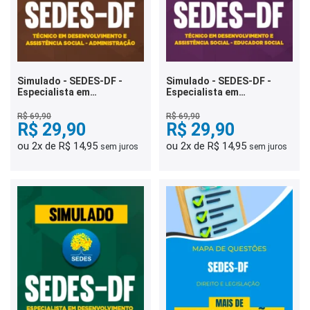
Simulado - SEDES-DF -
Simulado - SEDES-DF -
Especialista em
Especialista em
Desenvolvimento e
Desenvolvimento e
Assistência Social -
Assistência Social -
R$ 69,90
R$ 69,90
Administração
R$ 29,90
Educador Social
R$ 29,90
ou 2x de R$ 14,95
ou 2x de R$ 14,95
sem juros
sem juros