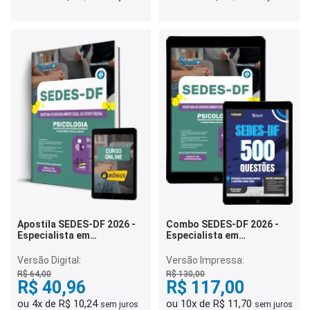
Apostila SEDES-DF 2026 -
Combo SEDES-DF 2026 -
Especialista em
Especialista em
Desenvolvimento e
Desenvolvimento e
Assistência Social (EDAS) -
Assistência Social (EDAS) -
Versão Digital:
Versão Impressa:
Psicologia
Psicologia
R$ 64,00
R$ 130,00
R$ 40,96
R$ 117,00
ou 4x de R$ 10,24
ou 10x de R$ 11,70
sem juros
sem juros