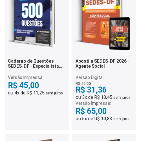
Caderno de Questões
Apostila SEDES-DF 2026 -
SEDES-DF - Especialista
Agente Social
em Desenvolvimento e
Assistência Social (EDAS) -
Versão Impressa:
Versão Digital:
500 Questões Gabaritadas
R$ 45,00
R$ 49,00
R$ 31,36
ou 4x de R$ 11,25
sem juros
ou 3x de R$ 10,45
sem juros
Versão Impressa:
R$ 65,00
ou 6x de R$ 10,83
sem juros