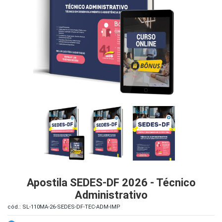
iados
ceiros
ina
ial
e
osco
Apostila SEDES-DF 2026 - Técnico
Administrativo
cód.: SL-110MA-26-SEDES-DF-TEC-ADM-IMP