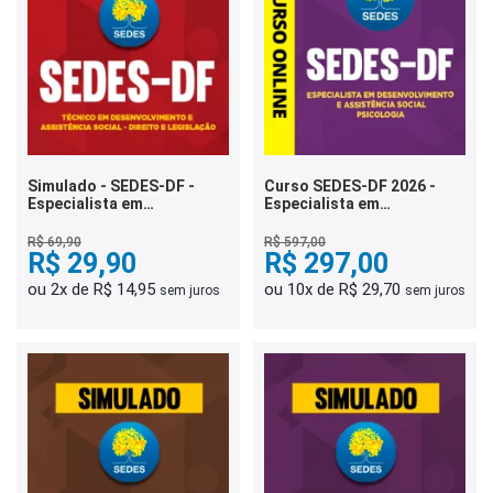
Simulado - SEDES-DF -
Curso SEDES-DF 2026 -
Especialista em
Especialista em
Desenvolvimento e
Desenvolvimento e
Assistência Social - Direito
Assistência Social -
R$ 69,90
R$ 597,00
e Legislação
R$ 29,90
Psicologia
R$ 297,00
ou 2x de R$ 14,95
ou 10x de R$ 29,70
sem juros
sem juros