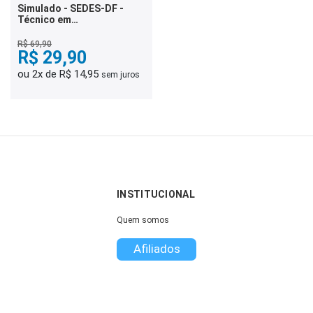
Simulado - SEDES-DF -
Técnico em
Desenvolvimento e
Assistência Social -
R$ 69,90
Agente Social
R$ 29,90
ou 2x de R$ 14,95
sem juros
INSTITUCIONAL
Quem somos
Afiliados