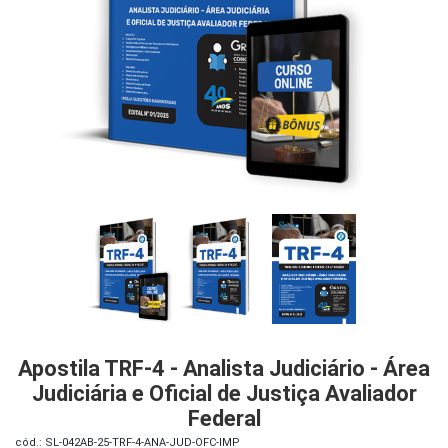
iados
ceiros
ina
ial
e
osco
Apostila TRF-4 - Analista Judiciário - Área
Judiciária e Oficial de Justiça Avaliador
Federal
cód.: SL-042AB-25-TRF-4-ANA-JUD-OFC-IMP