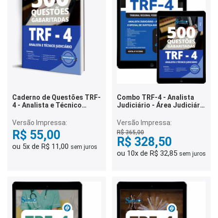
Caderno de Questões TRF-
Combo TRF-4 - Analista
4 - Analista e Técnico
Judiciário - Área Judiciária
Judiciário - 500 Questões
e Oficial de Justiça
Gabaritadas
Avaliador Federal
Versão Impressa:
Versão Impressa:
R$ 55,00
R$ 365,00
R$ 328,50
ou 5x de R$ 11,00
sem juros
ou 10x de R$ 32,85
sem juros