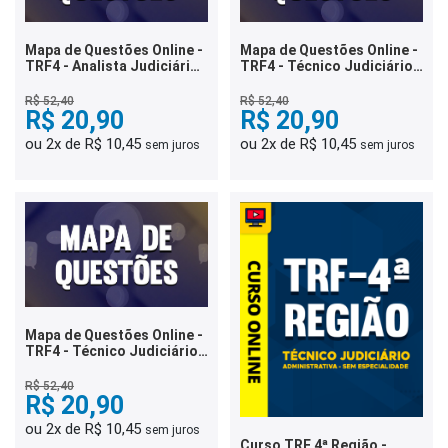
Mapa de Questões Online -
Mapa de Questões Online -
TRF4 - Analista Judiciário -
TRF4 - Técnico Judiciário -
Enfermagem - 4 Mil
Agente da Polícia Judicial -
Questões
6 Mil Questões
R$ 52,40
R$ 52,40
R$ 20,90
R$ 20,90
ou 2x de R$ 10,45
ou 2x de R$ 10,45
sem juros
sem juros
Mapa de Questões Online -
TRF4 - Técnico Judiciário -
Área Administrativa - 8 Mil
Questões
R$ 52,40
R$ 20,90
ou 2x de R$ 10,45
sem juros
Curso TRF 4ª Região -