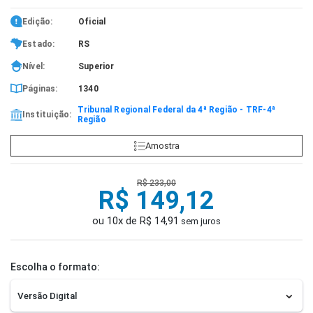
Edição:
Oficial
Estado:
RS
Nível:
Superior
Páginas:
1340
Tribunal Regional Federal da 4ª Região - TRF-4ª
Instituição:
Região
Amostra
R$ 233,00
R$ 149,12
ou 10x de R$ 14,91
sem juros
Escolha o formato: