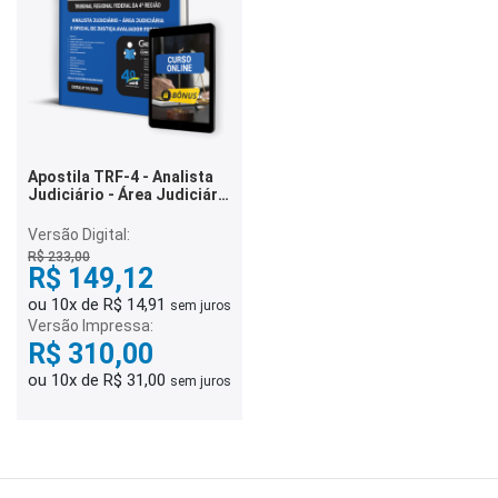
Apostila TRF-4 - Analista
Judiciário - Área Judiciária
e Oficial de Justiça
Avaliador Federal
Versão Digital:
R$ 233,00
R$ 149,12
ou 10x de R$ 14,91
sem juros
Versão Impressa:
R$ 310,00
ou 10x de R$ 31,00
sem juros