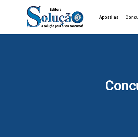
Apostilas
Concu
Conc