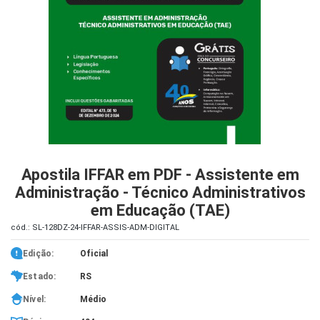
iados
ceiros
ina
ial
e
osco
Apostila IFFAR em PDF - Assistente em
Administração - Técnico Administrativos
em Educação (TAE)
cód.: SL-128DZ-24-IFFAR-ASSIS-ADM-DIGITAL
Edição:
Oficial
Estado:
RS
Nível:
Médio