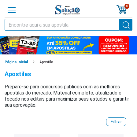
0
o
cursos
cias
Apostila
Página Inicial
Apostilas
tilas
Prepare-se para concursos públicos com as melhores
os
apostilas do mercado. Material completo, atualizado e
focado nos editais para maximizar seus estudos e garantir
os
sua aprovação.
tões
Filtrar
a
al