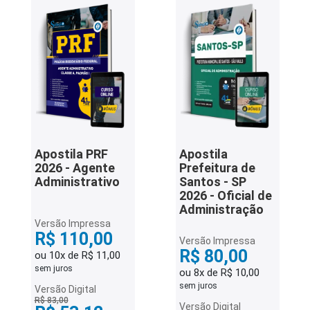
iados
ceiros
ina
ial
e
osco
Apostila PRF
Apostila
2026 - Agente
Prefeitura de
Administrativo
Santos - SP
2026 - Oficial de
Administração
Versão Impressa
R$ 110,00
Versão Impressa
R$ 80,00
ou 10x de R$ 11,00
sem juros
ou 8x de R$ 10,00
sem juros
Versão Digital
R$ 83,00
Versão Digital