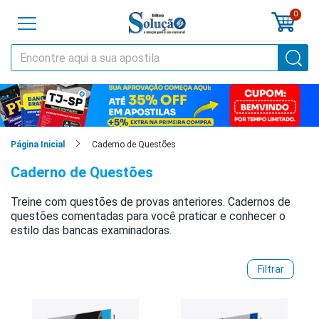
0
o
cursos
cias
Caderno de Questões
Página Inicial
Caderno de Questões
tilas
Treine com questões de provas anteriores. Cadernos de
os
questões comentadas para você praticar e conhecer o
estilo das bancas examinadoras.
os
tões
Filtrar
a
al