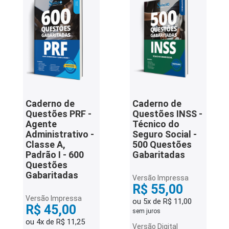
iados
ceiros
ina
ial
e
osco
Caderno de
Caderno de
Questões PRF -
Questões INSS -
Agente
Técnico do
Administrativo -
Seguro Social -
Classe A,
500 Questões
Padrão I - 600
Gabaritadas
Questões
Gabaritadas
Versão Impressa
R$ 55,00
Versão Impressa
ou 5x de R$ 11,00
R$ 45,00
sem juros
ou 4x de R$ 11,25
Versão Digital