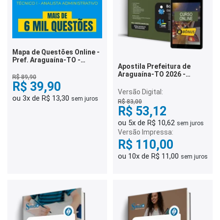
Mapa de Questões Online -
Pref. Araguaína-TO -
Apostila Prefeitura de
Técnico I - Analista
Araguaína-TO 2026 -
Administrativo - 6 Mil
R$ 89,90
Agente de Transporte e
Questões
R$ 39,90
Trânsito
Versão Digital:
ou 3x de R$ 13,30
sem juros
R$ 83,00
R$ 53,12
ou 5x de R$ 10,62
sem juros
Versão Impressa:
R$ 110,00
ou 10x de R$ 11,00
sem juros