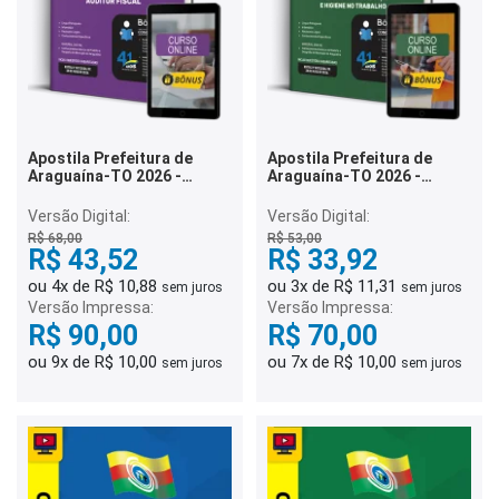
Apostila Prefeitura de
Apostila Prefeitura de
Araguaína-TO 2026 -
Araguaína-TO 2026 -
Auditor Fiscal
Técnico em Segurança e
Higiene no Trabalho
Versão Digital:
Versão Digital:
R$ 68,00
R$ 53,00
R$ 43,52
R$ 33,92
ou 4x de R$ 10,88
ou 3x de R$ 11,31
sem juros
sem juros
Versão Impressa:
Versão Impressa:
R$ 90,00
R$ 70,00
ou 9x de R$ 10,00
ou 7x de R$ 10,00
sem juros
sem juros