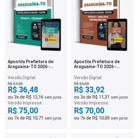
Apostila Prefeitura de
Apostila Prefeitura de
Araguaína-TO 2026 -
Araguaína-TO 2026 -
Técnico I - Pedagogo
Técnico I - Analista
Administrativo
Versão Digital:
Versão Digital:
R$ 57,00
R$ 53,00
R$ 36,48
R$ 33,92
ou 3x de R$ 12,16
ou 3x de R$ 11,31
sem juros
sem juros
Versão Impressa:
Versão Impressa:
R$ 75,00
R$ 70,00
ou 7x de R$ 10,71
ou 7x de R$ 10,00
sem juros
sem juros