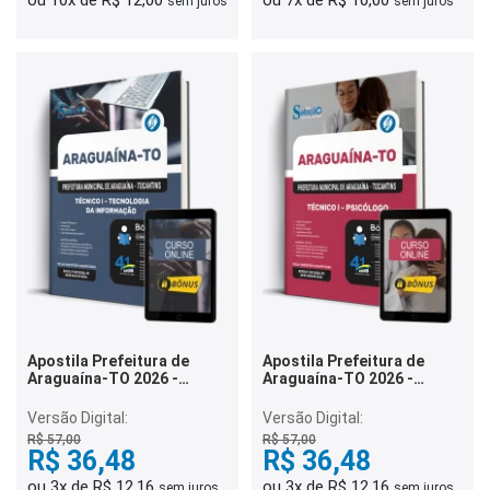
ou 10x de R$ 12,00
ou 7x de R$ 10,00
sem juros
sem juros
Apostila Prefeitura de
Apostila Prefeitura de
Araguaína-TO 2026 -
Araguaína-TO 2026 -
Técnico I - Tecnologia da
Técnico I - Psicólogo
Informação
Versão Digital:
Versão Digital:
R$ 57,00
R$ 57,00
R$ 36,48
R$ 36,48
ou 3x de R$ 12,16
ou 3x de R$ 12,16
sem juros
sem juros