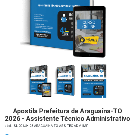
iados
ceiros
ina
ial
e
osco
Apostila Prefeitura de Araguaína-TO
2026 - Assistente Técnico Administrativo
cód.: SL-001JH-26-ARAGUAINA-TO-ASS-TEC-ADM-IMP