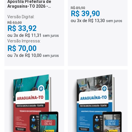
Apostila Prefeitura de
Assistente Técnico
Araguaína-TO 2026 -
Administrativo - 4 Mil
R$ 89,90
Professor
Questões
R$ 39,90
Versão Digital:
ou 3x de R$ 13,30
sem juros
R$ 53,00
R$ 33,92
ou 3x de R$ 11,31
sem juros
Versão Impressa:
R$ 70,00
ou 7x de R$ 10,00
sem juros