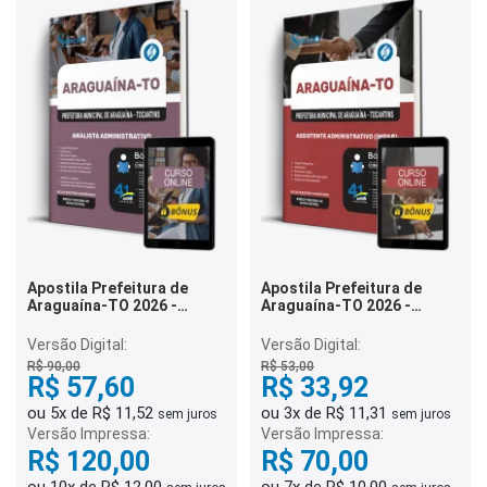
Apostila Prefeitura de
Apostila Prefeitura de
Araguaína-TO 2026 -
Araguaína-TO 2026 -
Analista Administrativo
Assistente Administrativo
(IMPAR)
Versão Digital:
Versão Digital:
R$ 90,00
R$ 53,00
R$ 57,60
R$ 33,92
ou 5x de R$ 11,52
ou 3x de R$ 11,31
sem juros
sem juros
Versão Impressa:
Versão Impressa:
R$ 120,00
R$ 70,00