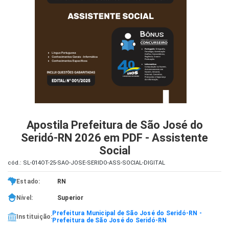
iados
ceiros
ina
ial
e
osco
Apostila Prefeitura de São José do
Seridó-RN 2026 em PDF - Assistente
Social
cód.: SL-014OT-25-SAO-JOSE-SERIDO-ASS-SOCIAL-DIGITAL
Estado:
RN
Nível:
Superior
Prefeitura Municipal de São José do Seridó-RN -
Instituição:
Prefeitura de São José do Seridó-RN