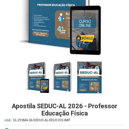
iados
ceiros
ina
ial
e
osco
Apostila SEDUC-AL 2026 - Professor
Educação Física
cód.: SL-215MA-26-SEDUC-AL-EDUC-FIS-IMP