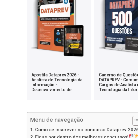
Apostila Dataprev 2026 -
Caderno de Questõ
Analista de Tecnologia da
DATAPREV - Comum
Informação -
Cargos de Analista 
Desenvolvimento de
Tecnologia da Info
Software
500 Questões Gabar
Menu de navegação
Como se inscrever no concurso Dataprev 202
Fique por dentro dos melhores concursos!