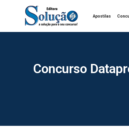
Apostilas
Concu
Concurso Datapre