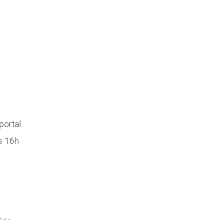
portal
s 16h