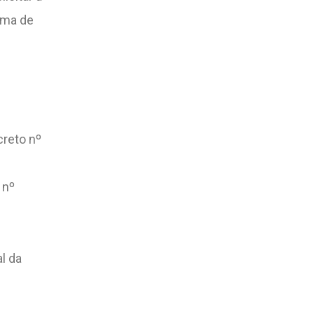
ema de
creto nº
 nº
l da