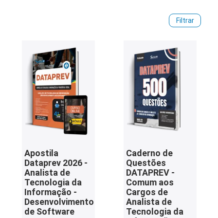
informações. Para iniciar a preparação, acesse os materiais
preparatórios disponíveis e adquira sua apostila Dataprev!
iados
Filtrar
ceiros
ina
ial
e
osco
Apostila
Caderno de
Dataprev 2026 -
Questões
Analista de
DATAPREV -
Tecnologia da
Comum aos
Informação -
Cargos de
Desenvolvimento
Analista de
de Software
Tecnologia da