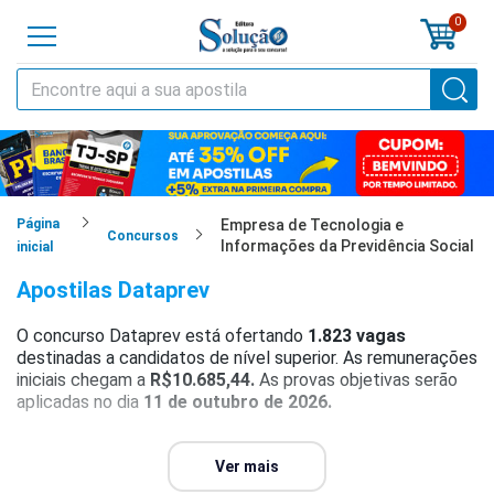
0
o
cursos
cias
Página
Empresa de Tecnologia e
Concursos
Informações da Previdência Social
inicial
tilas
Apostilas Dataprev
os
O concurso Dataprev está ofertando
1.823 vagas
destinadas a candidatos de nível superior. As remunerações
os
iniciais chegam a
R$10.685,44.
As provas objetivas serão
aplicadas no dia
11 de outubro de 2026.
tões
Para mais detalhes, consulte o
guia completo
do concurso
a
Dataprev, que reúne informações atualizadas sobre a
Ver mais
al
situação do certame, requisitos, salários e demais