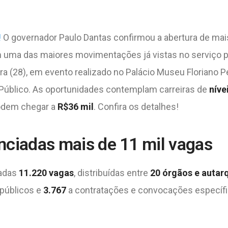
!
O governador Paulo Dantas confirmou a abertura de ma
m uma das maiores movimentações já vistas no serviço p
ira (28), em evento realizado no Palácio Museu Floriano P
Público. As oportunidades contemplam carreiras de
níve
odem chegar a
R$36 mil
. Confira os detalhes!
ciadas mais de 11 mil vagas
tadas
11.220 vagas
, distribuídas entre
20 órgãos e autar
públicos e
3.767
a contratações e convocações específ