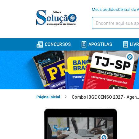
Meus pedidos
Central de 
CONCURSOS
APOSTILAS
LIV
Combo IBGE CENSO 2027 - Agente Censitário A
Página Inicial