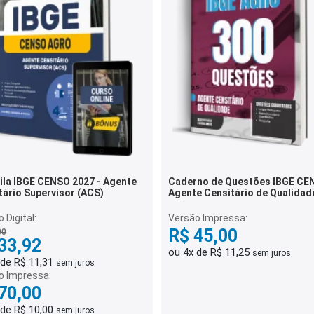
ila IBGE CENSO 2027 - Agente
Caderno de Questões IBGE CE
tário Supervisor (ACS)
Agente Censitário de Qualidad
300 Questões Gabaritadas
 Digital:
Versão Impressa:
R$ 45,00
00
33,92
ou 4x de R$ 11,25
sem juros
 de R$ 11,31
sem juros
o Impressa:
70,00
 de R$ 10,00
sem juros