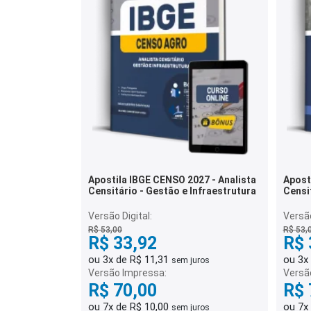
Apostila IBGE CENSO 2027 - Analista
Apost
Censitário - Gestão e Infraestrutura
Censi
Versão Digital:
Versão
R$ 53,00
R$ 53,
R$ 33,92
R$ 
ou 3x de R$ 11,31
ou 3x
sem juros
Versão Impressa:
Versã
R$ 70,00
R$ 
ou 7x de R$ 10,00
ou 7x
sem juros