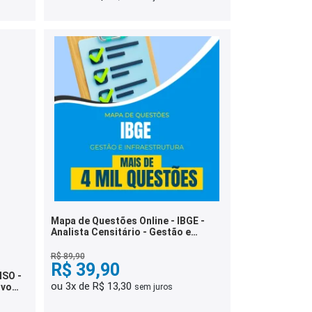
Mapa de Questões Online - IBGE -
Analista Censitário - Gestão e
Infraestrutura - 4 Mil Questões
R$ 89,90
R$ 39,90
NSO -
ou 3x de R$ 13,30
ivo
sem juros
das