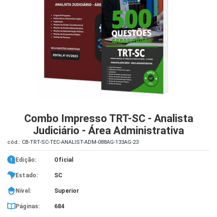
iados
ceiros
ina
ial
e
osco
Combo Impresso TRT-SC - Analista
Judiciário - Área Administrativa
cód.: CB-TRT-SC-TEC-ANALIST-ADM-088AG-133AG-23
Edição:
Oficial
Estado:
SC
Nível:
Superior
Páginas:
684