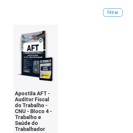
iados
Filtrar
ceiros
ina
ial
e
osco
Apostila AFT -
Auditor Fiscal
do Trabalho -
CNU - Bloco 4 -
Trabalho e
Saúde do
Trabalhador