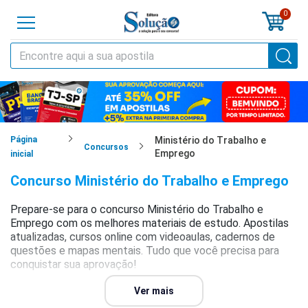
0
o
cursos
cias
Página
Ministério do Trabalho e
Concursos
Emprego
inicial
tilas
Concurso Ministério do Trabalho e Emprego
os
Prepare-se para o concurso Ministério do Trabalho e
Emprego com os melhores materiais de estudo. Apostilas
os
atualizadas, cursos online com videoaulas, cadernos de
questões e mapas mentais. Tudo que você precisa para
tões
conquistar sua aprovação!
a
Ver mais
al