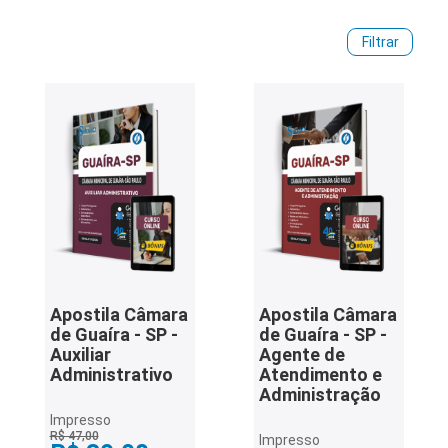
entendimento da parte teórica e, ainda, diversos bônus (ver
na descrição de cada apostila).
iados
Filtrar
Elaboradas por professores especialistas em cada uma das
ceiros
matérias do edital, as Apostilas
Prefeitura de Guaíra -
SP
proporcionarão uma preparação completa. Estude com
ina
as
Apostilas Prefeitura de Guaíra - SP.
ial
e
osco
Apostila Câmara
Apostila Câmara
de Guaíra - SP -
de Guaíra - SP -
Auxiliar
Agente de
Administrativo
Atendimento e
Administração
Impresso
R$ 47,00
Impresso