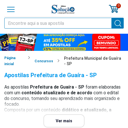
0
o
cursos
cias
Página
Prefeitura Municipal de Guaíra
Concursos
- SP
inicial
tilas
Apostilas Prefeitura de Guaíra - SP
os
As apostilas
Prefeitura de Guaíra - SP
foram elaboradas
com um
conteúdo atualizado e de acordo
com o edital
os
do concurso, tornando seu aprendizado mais organizado e
focado.
tões
Composta por um conteúdo
didático e atualizado, a
Apostila Prefeitura de Guaíra - SP
está organizada
a
conforme as matérias cobradas no edital. Traz várias
Ver mais
al
questões, todas gabaritadas, que auxiliarão no