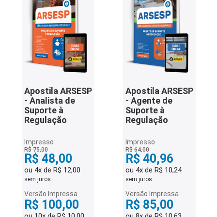
iados
ceiros
ina
ial
e
Apostila ARSESP
Apostila ARSESP
osco
- Analista de
- Agente de
Suporte à
Suporte à
Regulação
Regulação
Impresso
Impresso
R$ 75,00
R$ 64,00
R$ 48,00
R$ 40,96
ou 4x de R$ 12,00
ou 4x de R$ 10,24
sem juros
sem juros
Versão Impressa
Versão Impressa
R$ 100,00
R$ 85,00
ou 10x de R$ 10,00
ou 8x de R$ 10,63