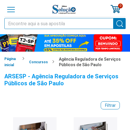
0
o
cursos
cias
Página
Agência Reguladora de Serviços
Concursos
Públicos de São Paulo
inicial
tilas
ARSESP - Agência Reguladora de Serviços
Públicos de São Paulo
os
os
Filtrar
tões
a
al