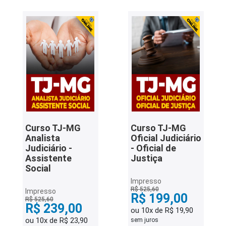
Curso TJ-MG
Curso TJ-MG
Analista
Oficial Judiciário
Judiciário -
- Oficial de
Assistente
Justiça
Social
Impresso
R$ 525,60
Impresso
R$ 199,00
R$ 525,60
R$ 239,00
ou 10x de R$ 19,90
ou 10x de R$ 23,90
sem juros