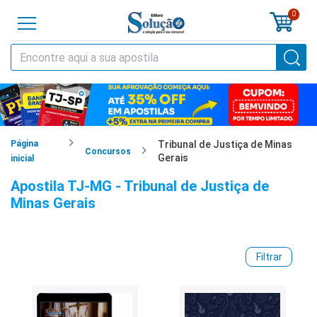
0
o
cursos
cias
Página
Tribunal de Justiça de Minas
Concursos
Gerais
inicial
tilas
Apostila TJ-MG - Tribunal de Justiça de
Minas Gerais
os
os
Filtrar
tões
a
al