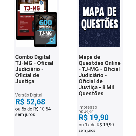
iados
ceiros
ina
ial
e
Combo Digital
Mapa de
osco
TJ-MG - Oficial
Questões Online
Judiciário -
- TJ-MG - Oficial
Oficial de
Judiciário -
Justiça
Oficial de
Justiça - 8 Mil
Questões
Versão Digital
R$ 52,68
Impresso
ou 5x de R$ 10,54
R$ 49,90
sem juros
R$ 19,90
ou 1x de R$ 19,90
sem juros