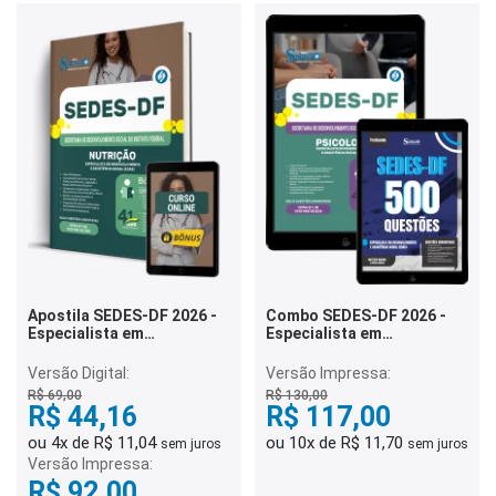
Apostila SEDES-DF 2026 -
Combo SEDES-DF 2026 -
Especialista em
Especialista em
Desenvolvimento e
Desenvolvimento e
Assistência Social (EDAS) -
Assistência Social (EDAS) -
Versão Digital:
Versão Impressa:
Nutrição
Psicologia
R$ 69,00
R$ 130,00
R$ 44,16
R$ 117,00
ou 4x de R$ 11,04
ou 10x de R$ 11,70
sem juros
sem juros
Versão Impressa:
R$ 92,00