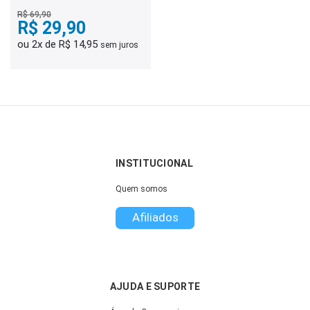
Desenvolvimento e
Assistência Social -
R$ 69,90
Pedagogia
R$ 29,90
ou 2x de R$ 14,95
sem juros
INSTITUCIONAL
Quem somos
Afiliados
AJUDA E SUPORTE