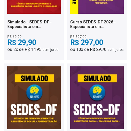
Simulado - SEDES-DF -
Curso SEDES-DF 2026 -
Especialista em
Especialista em
Desenvolvimento e
Desenvolvimento e
Assistência Social - Direito
Assistência Social -
R$ 69,90
R$ 597,00
e Legislação
R$ 29,90
Psicologia
R$ 297,00
ou 2x de R$ 14,95
ou 10x de R$ 29,70
sem juros
sem juros