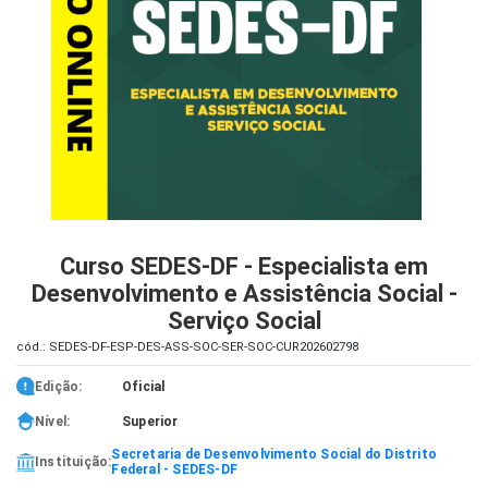
iados
ceiros
ina
ial
e
osco
Curso SEDES-DF - Especialista em
Desenvolvimento e Assistência Social -
Serviço Social
cód.: SEDES-DF-ESP-DES-ASS-SOC-SER-SOC-CUR202602798
Edição:
Oficial
Nível:
Superior
Secretaria de Desenvolvimento Social do Distrito
Instituição:
Federal - SEDES-DF