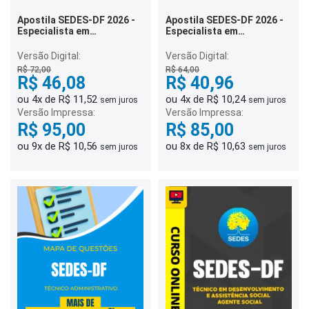
Apostila SEDES-DF 2026 -
Apostila SEDES-DF 2026 -
Especialista em
Especialista em
Desenvolvimento e
Desenvolvimento e
Assistência Social (EDAS) -
Assistência Social (EDAS) -
Versão Digital:
Versão Digital:
Direito e Legislação
Comunicação Social
R$ 72,00
R$ 64,00
R$ 46,08
R$ 40,96
ou 4x de R$ 11,52
ou 4x de R$ 10,24
sem juros
sem juros
Versão Impressa:
Versão Impressa:
R$ 95,00
R$ 85,00
ou 9x de R$ 10,56
ou 8x de R$ 10,63
sem juros
sem juros