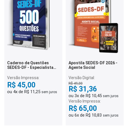
Caderno de Questões
Apostila SEDES-DF 2026 -
SEDES-DF - Especialista
Agente Social
em Desenvolvimento e
Assistência Social (EDAS) -
Versão Impressa:
Versão Digital:
500 Questões Gabaritadas
R$ 45,00
R$ 49,00
R$ 31,36
ou 4x de R$ 11,25
sem juros
ou 3x de R$ 10,45
sem juros
Versão Impressa:
R$ 65,00
ou 6x de R$ 10,83
sem juros