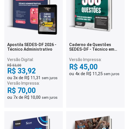
Apostila SEDES-DF 2026 -
Caderno de Questões
Técnico Administrativo
SEDES-DF - Técnico em
Desenvolvimento e
Assistência Social (TDAS)
Versão Digital:
Versão Impressa:
- 500 Questões
R$ 45,00
R$ 53,00
Gabaritadas
R$ 33,92
ou 4x de R$ 11,25
sem juros
ou 3x de R$ 11,31
sem juros
Versão Impressa:
R$ 70,00
ou 7x de R$ 10,00
sem juros