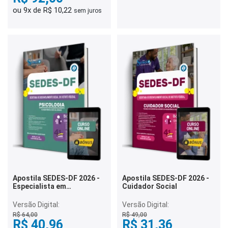
ou 9x de R$ 10,22
sem juros
Apostila SEDES-DF 2026 -
Apostila SEDES-DF 2026 -
Especialista em
Cuidador Social
Desenvolvimento e
Assistência Social (EDAS) -
Versão Digital:
Versão Digital:
Psicologia
R$ 64,00
R$ 49,00
R$ 40,96
R$ 31,36