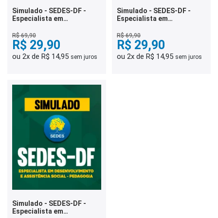
Simulado - SEDES-DF -
Simulado - SEDES-DF -
Especialista em
Especialista em
Desenvolvimento e
Desenvolvimento e
Assistência Social -
Assistência Social -
R$ 69,90
R$ 69,90
Administração
R$ 29,90
Educador Social
R$ 29,90
ou 2x de R$ 14,95
ou 2x de R$ 14,95
sem juros
sem juros
Simulado - SEDES-DF -
Especialista em