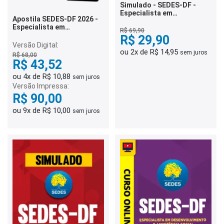
Simulado - SEDES-DF -
Especialista em
Apostila SEDES-DF 2026 -
Desenvolvimento e
Especialista em
Assistência Social -
R$ 69,90
Desenvolvimento e
Serviço Social
R$ 29,90
Assistência Social (EDAS) -
Versão Digital:
Administração
ou 2x de R$ 14,95
sem juros
R$ 68,00
R$ 43,52
ou 4x de R$ 10,88
sem juros
Versão Impressa:
R$ 90,00
ou 9x de R$ 10,00
sem juros