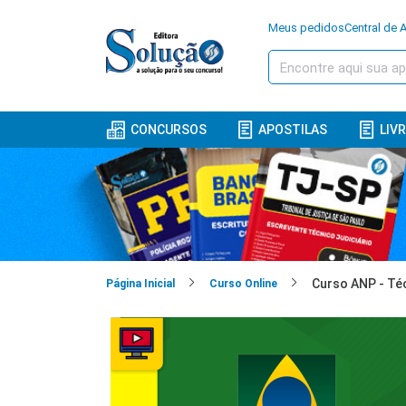
Meus pedidos
Central de 
CONCURSOS
APOSTILAS
LIV
Página Inicial
Curso Online