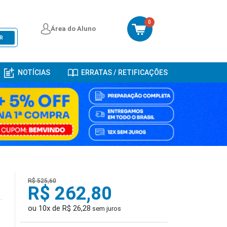
0
Área do Aluno
R
NOTÍCIAS
ERRATAS / RETIFICAÇÕES
R$ 525,60
R$ 262,80
ou 10x de R$ 26,28
sem juros