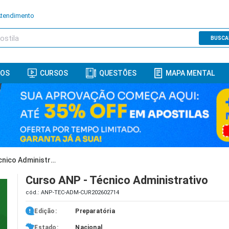
Atendimento
BUSCA
ROS
CURSOS
QUESTÕES
MAPA MENTAL
Curso ANP - Técnico Administrativo
Curso ANP - Técnico Administrativo
cód.: ANP-TEC-ADM-CUR202602714
Edição:
Preparatória
Estado:
Nacional