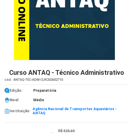
iados
ceiros
ina
ial
e
osco
Curso ANTAQ - Técnico Administrativo
cód.: ANTAQ-TEC-ADM-CUR202602710
Edição:
Preparatória
Nível:
Médio
Agência Nacional de Transportes Aquaviários -
Instituição:
ANTAQ
R$ 525,60