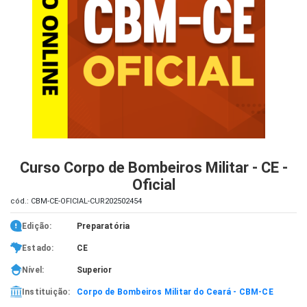
iados
ceiros
ina
ial
e
osco
Curso Corpo de Bombeiros Militar - CE -
Oficial
cód.: CBM-CE-OFICIAL-CUR202502454
Edição:
Preparatória
Estado:
CE
Nível:
Superior
Instituição:
Corpo de Bombeiros Militar do Ceará - CBM-CE