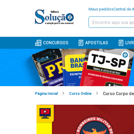
Meus pedidos
Central de 
CONCURSOS
APOSTILAS
LIV
Página Inicial
Curso Online