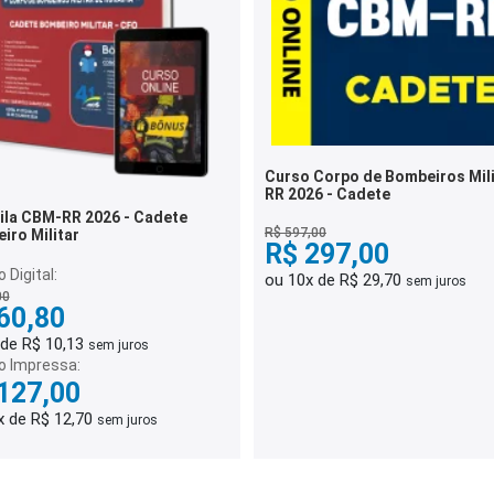
Curso Corpo de Bombeiros Mili
RR 2026 - Cadete
ila CBM-RR 2026 - Cadete
R$ 597,00
iro Militar
R$ 297,00
 Digital:
ou 10x de R$ 29,70
sem juros
00
60,80
 de R$ 10,13
sem juros
o Impressa:
127,00
x de R$ 12,70
sem juros