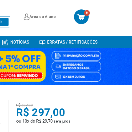
0
Área do Aluno
R
NOTÍCIAS
ERRATAS / RETIFICAÇÕES
R$ 597,00
R$ 297,00
ou 10x de R$ 29,70
sem juros