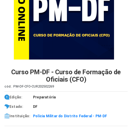
iados
ceiros
ina
ial
e
osco
Curso PM-DF - Curso de Formação de
Oficiais (CFO)
cód.: PM-DF-CFO-CUR202502269
Edição:
Preparatória
Estado:
DF
Instituição:
Polícia Militar do Distrito Federal - PM-DF