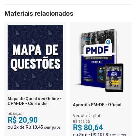
Materiais relacionados
Mapa de Questões Online -
CPM-DF - Curso de
Apostila PM-DF - Oficial
Formação de Oficiais - 9
Mil Questões
R$ 52,40
Versão Digital:
R$ 20,90
R$ 126,00
R$ 80,64
ou 2x de R$ 10,45
sem juros
ou 8x de R$ 10,08
sem juros