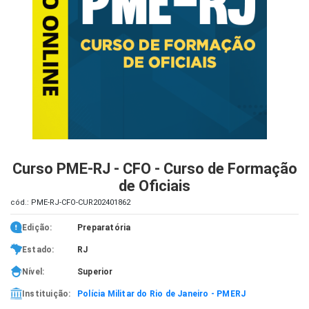
iados
ceiros
ina
ial
e
osco
Curso PME-RJ - CFO - Curso de Formação
de Oficiais
cód.: PME-RJ-CFO-CUR202401862
Edição:
Preparatória
Estado:
RJ
Nível:
Superior
Instituição:
Polícia Militar do Rio de Janeiro - PMERJ