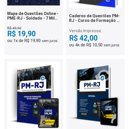
Mapa de Questões Online -
Caderno de Questões PM-
PME-RJ - Soldado - 7 Mil
RJ - Curso de Formação de
Questões
Soldados - 500 Questões
R$ 49,90
Gabaritadas
Versão Impressa:
R$ 19,90
R$ 42,00
ou 1x de R$ 19,90
sem juros
ou 4x de R$ 10,50
sem juros