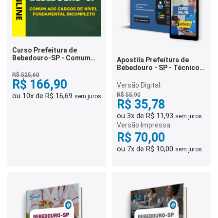
Curso Prefeitura de
Bebedouro-SP - Comum
Apostila Prefeitura de
aos Cargos de Nível
Bebedouro - SP - Técnico
Fundamental Incompleto
em Enfermagem e Técnico
R$ 525,60
R$ 166,90
em Enfermagem ESF
Versão Digital:
R$ 55,90
ou 10x de R$ 16,69
sem juros
R$ 35,78
ou 3x de R$ 11,93
sem juros
Versão Impressa:
R$ 70,00
ou 7x de R$ 10,00
sem juros