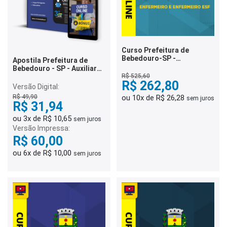
Curso Prefeitura de
Bebedouro-SP -
Apostila Prefeitura de
Enfermeiro e Enfermeiro
Bebedouro - SP - Auxiliar
ESF
de Serviços Gerais
R$ 525,60
R$ 262,80
Versão Digital:
R$ 49,90
ou 10x de R$ 26,28
sem juros
R$ 31,94
ou 3x de R$ 10,65
sem juros
Versão Impressa:
R$ 60,00
ou 6x de R$ 10,00
sem juros