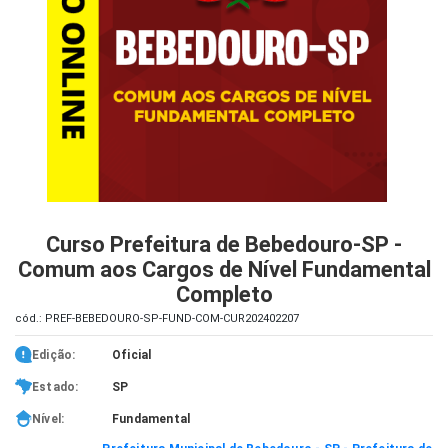
iados
ceiros
ina
ial
e
osco
Curso Prefeitura de Bebedouro-SP -
Comum aos Cargos de Nível Fundamental
Completo
cód.: PREF-BEBEDOURO-SP-FUND-COM-CUR202402207
Edição:
Oficial
Estado:
SP
Nível:
Fundamental