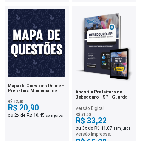
Mapa de Questões Online -
Prefeitura Municipal de
Apostila Prefeitura de
Bebedouro/SP - Guarda
Bebedouro - SP - Guarda
Civil Municipal - 5 Mil
Civil (Masculino e
R$ 52,40
Questões
R$ 20,90
Feminino)
Versão Digital:
R$ 51,90
ou 2x de R$ 10,45
sem juros
R$ 33,22
ou 3x de R$ 11,07
sem juros
Versão Impressa: