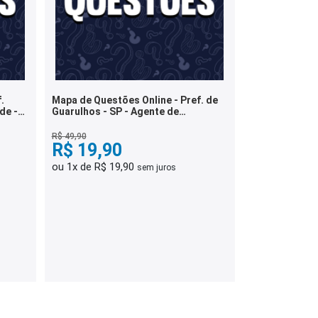
.
Mapa de Questões Online - Pref. de
de -
Guarulhos - SP - Agente de
Transportes e Trânsito VII - 5 Mil
Questões
R$ 49,90
R$ 19,90
ou 1x de R$ 19,90
sem juros