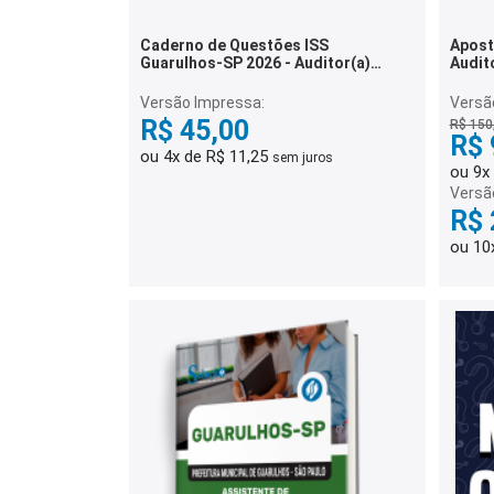
Caderno de Questões ISS
Aposti
Guarulhos-SP 2026 - Auditor(a)
Audito
Fiscal VI - 500 Questões Gabaritadas
Versão Impressa:
Versão
R$ 45,00
R$ 150
R$ 
ou 4x de R$ 11,25
sem juros
ou 9x
Versã
R$ 
ou 10