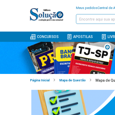
Meus pedidos
Central de 
CONCURSOS
APOSTILAS
LIV
Página Inicial
Mapa de Questão