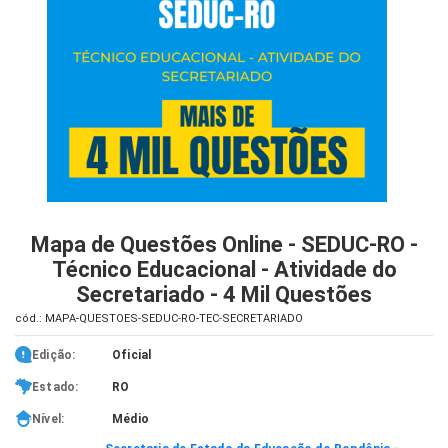
iados
ceiros
ina
ial
e
osco
Mapa de Questões Online - SEDUC-RO -
Técnico Educacional - Atividade do
Secretariado - 4 Mil Questões
cód.: MAPA-QUESTOES-SEDUC-RO-TEC-SECRETARIADO
Edição:
Oficial
Estado:
RO
Nível:
Médio