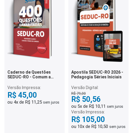
Caderno de Questões
Apostila SEDUC-RO 2026 -
SEDUC-RO - Comum a
Pedagogia Séries Iniciais
Todos os Cargos - 400
Questões Gabaritadas
Versão Impressa:
Versão Digital:
R$ 45,00
R$ 79,00
R$ 50,56
ou 4x de R$ 11,25
sem juros
ou 5x de R$ 10,11
sem juros
Versão Impressa:
R$ 105,00
ou 10x de R$ 10,50
sem juros