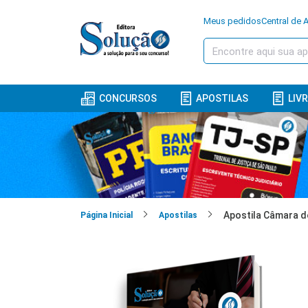
Meus pedidos
Central de 
CONCURSOS
APOSTILAS
LIV
Página Inicial
Apostilas