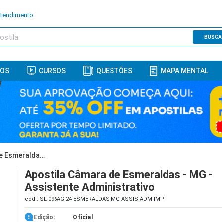
Atendimento
BUSCA
ROS
CURSOS
QUESTÕES
MAPA MENTAL
Apostila Câmara de Esmeraldas - MG - Assistente Administrativo
Apostila Câmara de Esmeraldas - MG -
Assistente Administrativo
cód.: SL-096AG-24-ESMERALDAS-MG-ASSIS-ADM-IMP
Edição:
Oficial