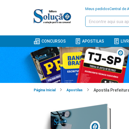
Meus pedidos
Central de 
CONCURSOS
APOSTILAS
LIV
Página Inicial
Apostilas