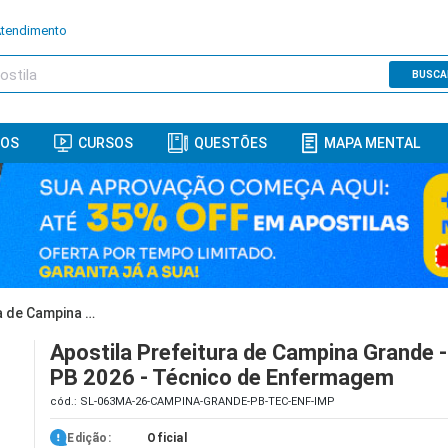
Atendimento
BUSCA
ROS
CURSOS
QUESTÕES
MAPA MENTAL
Apostila Prefeitura de Campina Grande - PB 2026 - Técnico de Enfermagem
Apostila Prefeitura de Campina Grande -
PB 2026 - Técnico de Enfermagem
cód.: SL-063MA-26-CAMPINA-GRANDE-PB-TEC-ENF-IMP
Edição:
Oficial