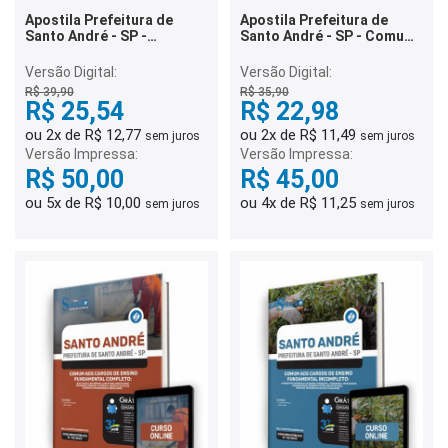
Apostila Prefeitura de
Apostila Prefeitura de
Santo André - SP -
Santo André - SP - Comum
Merendeira
aos Cargos de Ensino
Médio/Técnico e Superior
Versão Digital:
Versão Digital:
R$ 39,90
R$ 35,90
R$ 25,54
R$ 22,98
ou 2x de R$ 12,77
ou 2x de R$ 11,49
sem juros
sem juros
Versão Impressa:
Versão Impressa:
R$ 50,00
R$ 45,00
ou 5x de R$ 10,00
ou 4x de R$ 11,25
sem juros
sem juros