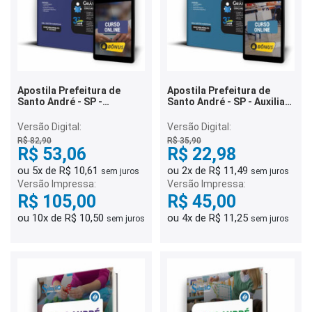
Apostila Prefeitura de
Apostila Prefeitura de
Santo André - SP -
Santo André - SP - Auxiliar
Professor de Educação
Administrativo II - Escolar
Infantil e Ensino
Versão Digital:
Versão Digital:
Fundamental
R$ 82,90
R$ 35,90
R$ 53,06
R$ 22,98
ou 5x de R$ 10,61
ou 2x de R$ 11,49
sem juros
sem juros
Versão Impressa:
Versão Impressa:
R$ 105,00
R$ 45,00
ou 10x de R$ 10,50
ou 4x de R$ 11,25
sem juros
sem juros