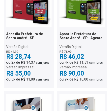
Apostila Prefeitura de
Apostila Prefeitura de
Santo André - SP -
Santo André - SP - Agente
Educador Social
Previdenciário (Instituto
de Previdência)
Versão Digital:
Versão Digital:
R$ 44,90
R$ 71,90
R$ 28,74
R$ 46,02
ou 2x de R$ 14,37
ou 4x de R$ 11,51
sem juros
sem juros
Versão Impressa:
Versão Impressa:
R$ 55,00
R$ 90,00
ou 5x de R$ 11,00
ou 9x de R$ 10,00
sem juros
sem juros