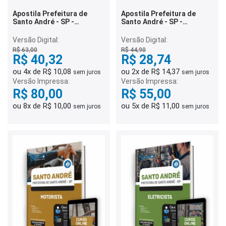
Apostila Prefeitura de
Apostila Prefeitura de
Santo André - SP -
Santo André - SP -
Assistente Social -
Pedagogo (Secretaria de
Secretarias Diversas e
Assistência Social)
Versão Digital:
Versão Digital:
Assistente Social
R$ 63,00
R$ 44,90
(Secretaria de Assistência
R$ 40,32
R$ 28,74
Social)
ou 4x de R$ 10,08
ou 2x de R$ 14,37
sem juros
sem juros
Versão Impressa:
Versão Impressa:
R$ 80,00
R$ 55,00
ou 8x de R$ 10,00
ou 5x de R$ 11,00
sem juros
sem juros