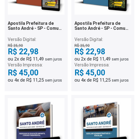
Apostila Prefeitura de
Apostila Prefeitura de
Santo André - SP - Comum
Santo André - SP - Comum
aos Cargos de Ensino
aos Cargos de Ensino
Fundamental Completo
Fundamental Incompleto
Versão Digital:
Versão Digital:
R$ 35,90
R$ 35,90
R$ 22,98
R$ 22,98
ou 2x de R$ 11,49
ou 2x de R$ 11,49
sem juros
sem juros
Versão Impressa:
Versão Impressa:
R$ 45,00
R$ 45,00
ou 4x de R$ 11,25
ou 4x de R$ 11,25
sem juros
sem juros