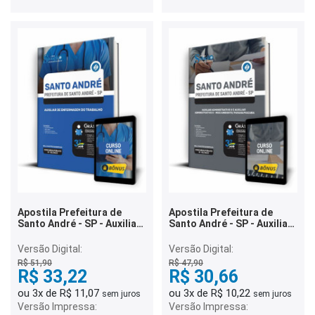
Apostila Prefeitura de
Apostila Prefeitura de
Santo André - SP - Auxiliar
Santo André - SP - Auxiliar
de Enfermagem do
Administrativo II e Auxiliar
Trabalho
Administrativo II - Meio
Versão Digital:
Versão Digital:
Ambiente/Paranapiacaba
R$ 51,90
R$ 47,90
R$ 33,22
R$ 30,66
ou 3x de R$ 11,07
ou 3x de R$ 10,22
sem juros
sem juros
Versão Impressa:
Versão Impressa: