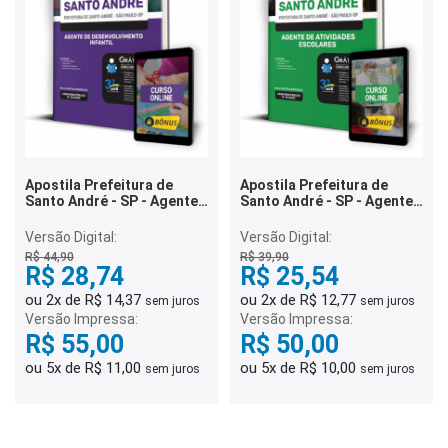
Apostila Prefeitura de
Apostila Prefeitura de
Santo André - SP - Agente
Santo André - SP - Agente
de Desenvolvimento
de Atividades Escolares
Infantil
Versão Digital:
Versão Digital:
R$ 44,90
R$ 39,90
R$ 28,74
R$ 25,54
ou 2x de R$ 14,37
ou 2x de R$ 12,77
sem juros
sem juros
Versão Impressa:
Versão Impressa:
R$ 55,00
R$ 50,00
ou 5x de R$ 11,00
ou 5x de R$ 10,00
sem juros
sem juros