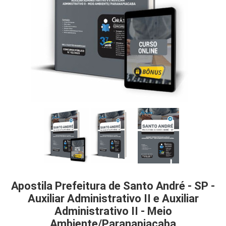
iados
ceiros
ina
ial
e
osco
Apostila Prefeitura de Santo André - SP -
Auxiliar Administrativo II e Auxiliar
Administrativo II - Meio
Ambiente/Paranapiacaba