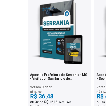
Apostila Prefeitura de Serrania - MG
Aposti
- Visitador Sanitário e de
- Secr
Epidemiologia I
Versão Digital:
Versão
R$ 57,00
R$ 64,
R$ 36,48
R$ 
ou 3x de R$ 12,16
ou 4x
sem juros