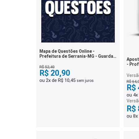
Mapa de Questões Online -
Prefeitura de Serrania-MG - Guarda
Aposti
Civil Municipal - 6 Mil Questões
- Pro
R$ 52,40
Funda
R$ 20,90
Versão
ou 2x de R$ 10,45
sem juros
R$ 64,
R$ 
ou 4x
Versã
R$ 
ou 8x