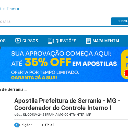
Atendimento
BUSCA
ROS
CURSOS
QUESTÕES
MAPA MENTAL
Apostila Prefeitura de Serrania - MG - Coordenador do Controle Interno I
Apostila Prefeitura de Serrania - MG -
Coordenador do Controle Interno I
cód.: SL-009NV-24-SERRANIA-MG-CONTR-INTER-IMP
Edição:
Oficial