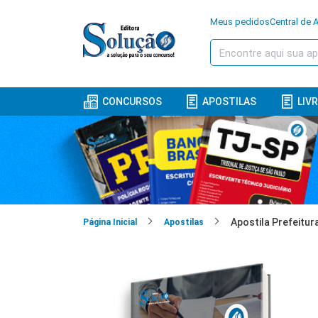
Meus pedidos
Central de 
CONCURSOS
APOSTILAS
LIV
Página Inicial
Apostilas