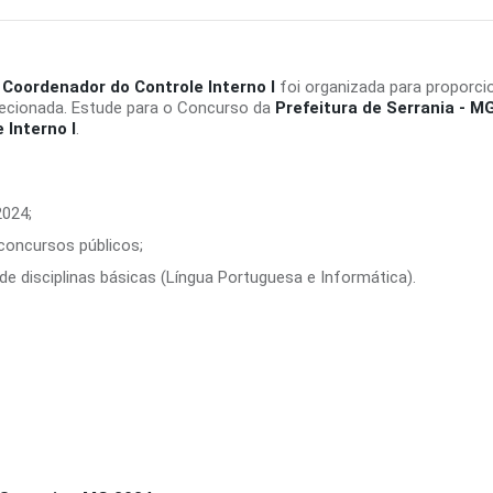
 Coordenador do Controle Interno I
foi organizada para proporci
recionada. Estude para o Concurso da
Prefeitura de Serrania - M
 Interno I
.
2024;
 concursos públicos;
e disciplinas básicas (Língua Portuguesa e Informática).