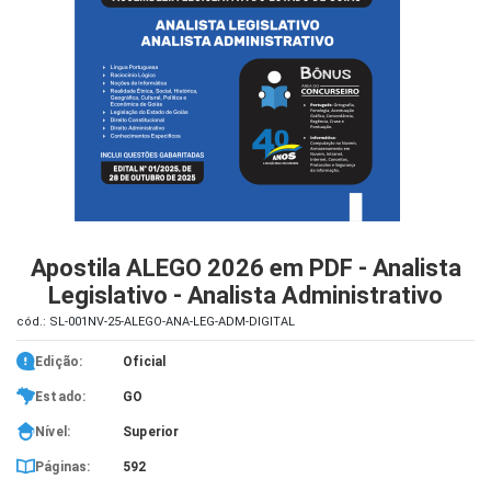
iados
ceiros
ina
ial
e
osco
Apostila ALEGO 2026 em PDF - Analista
Legislativo - Analista Administrativo
cód.: SL-001NV-25-ALEGO-ANA-LEG-ADM-DIGITAL
Edição:
Oficial
Estado:
GO
Nível:
Superior
Páginas:
592