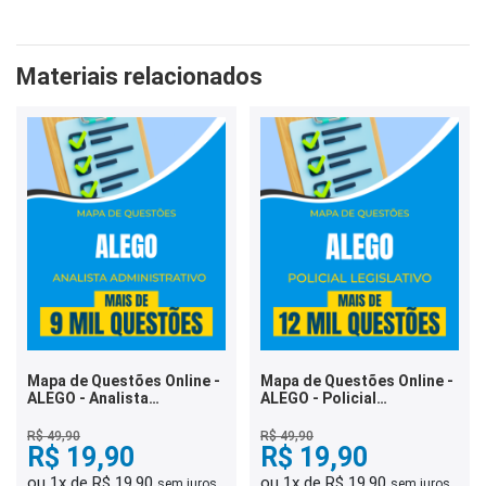
Materiais relacionados
Mapa de Questões Online -
Mapa de Questões Online -
ALEGO - Analista
ALEGO - Policial
Administrativo - 9 Mil
Legislativo - 12 Mil
Questões
Questões
R$ 49,90
R$ 49,90
R$ 19,90
R$ 19,90
ou 1x de R$ 19,90
ou 1x de R$ 19,90
sem juros
sem juros