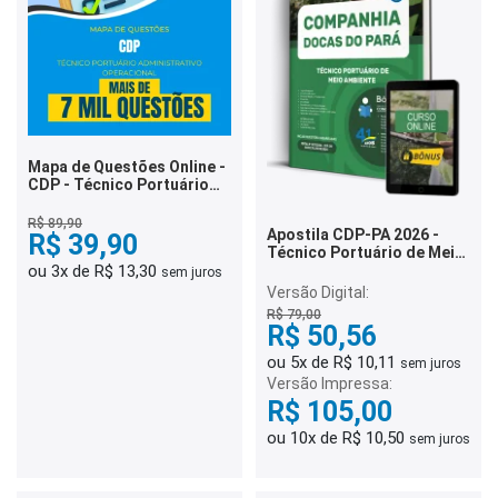
Mapa de Questões Online -
CDP - Técnico Portuário
Administrativo -
Operacional - 7 Mil
R$ 89,90
Apostila CDP-PA 2026 -
Questões
R$ 39,90
Técnico Portuário de Meio
ou 3x de R$ 13,30
Ambiente
sem juros
Versão Digital:
R$ 79,00
R$ 50,56
ou 5x de R$ 10,11
sem juros
Versão Impressa:
R$ 105,00
ou 10x de R$ 10,50
sem juros