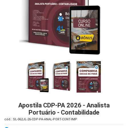
iados
ceiros
ina
ial
e
osco
Apostila CDP-PA 2026 - Analista
Portuário - Contabilidade
cód.: SL-062JL-26-CDP-PA-ANAL-PORT-CONT-IMP