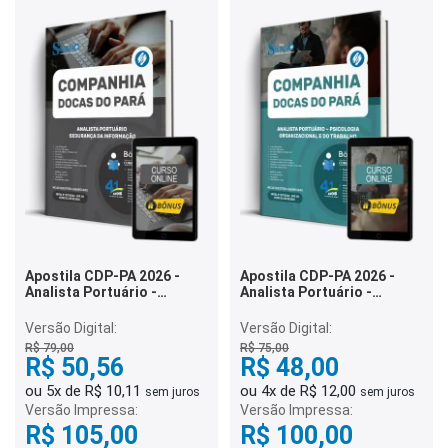
Apostila CDP-PA 2026 -
Apostila CDP-PA 2026 -
Analista Portuário -
Analista Portuário -
Segurança da Informação
Psicologia Organizacional
e do Trabalho
Versão Digital:
Versão Digital:
R$ 79,00
R$ 75,00
R$ 50,56
R$ 48,00
ou 5x de R$ 10,11
ou 4x de R$ 12,00
sem juros
sem juros
Versão Impressa:
Versão Impressa:
R$ 105,00
R$ 100,00