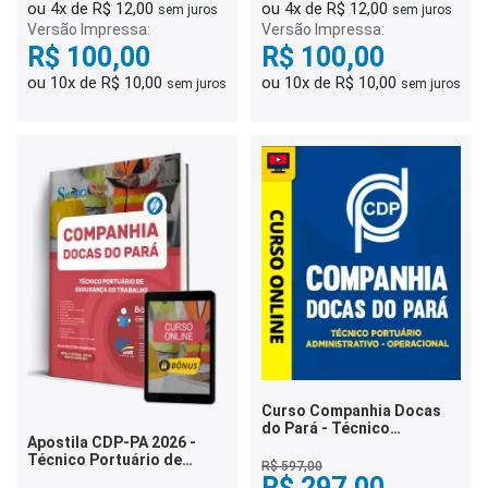
ou 4x de R$ 12,00
ou 4x de R$ 12,00
sem juros
sem juros
Versão Impressa:
Versão Impressa:
R$ 100,00
R$ 100,00
ou 10x de R$ 10,00
ou 10x de R$ 10,00
sem juros
sem juros
Curso Companhia Docas
do Pará - Técnico
Apostila CDP-PA 2026 -
Portuário Administrativo-
Técnico Portuário de
Operacional
R$ 597,00
Segurança do Trabalho
R$ 297,00