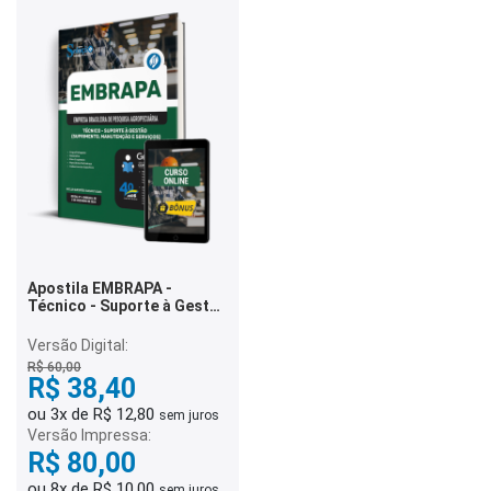
Apostila EMBRAPA -
Técnico - Suporte à Gestão
(Suprimento, Manutenção
e Serviços)
Versão Digital:
R$ 60,00
R$ 38,40
ou 3x de R$ 12,80
sem juros
Versão Impressa:
R$ 80,00
ou 8x de R$ 10,00
sem juros