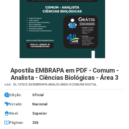
iados
ceiros
ina
ial
e
osco
Apostila EMBRAPA em PDF - Comum -
Analista - Ciências Biológicas - Área 3
cód.: SL-101DZ-24-EMBRAPA-ANALIS-AREA-3-COMUM-DIGITAL
Edição:
Oficial
Estado:
Nacional
Nível:
Superior
Páginas:
326