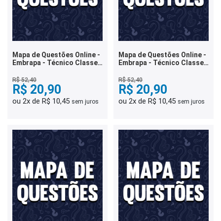
Mapa de Questões Online -
Mapa de Questões Online -
Embrapa - Técnico Classe
Embrapa - Técnico Classe
B - Laboratório e Campos
B - Conhecimentos
Experimentais - Manejo
Básicos - 4 Mil Questões
R$ 52,40
R$ 52,40
Vegetal - 4 Mil Questões
R$ 20,90
R$ 20,90
ou 2x de R$ 10,45
ou 2x de R$ 10,45
sem juros
sem juros