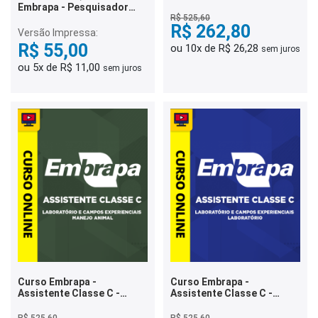
Conhecimentos Gerais
Embrapa - Pesquisador
Conhecimentos Gerais -
R$ 525,60
R$ 262,80
350 Questões gabaritadas
Versão Impressa:
R$ 55,00
ou 10x de R$ 26,28
sem juros
ou 5x de R$ 11,00
sem juros
Curso Embrapa -
Curso Embrapa -
Assistente Classe C -
Assistente Classe C -
Laboratório e Campos
Laboratório e Campos
Experienciais - Manejo
Experienciais - Laboratório
R$ 525,60
R$ 525,60