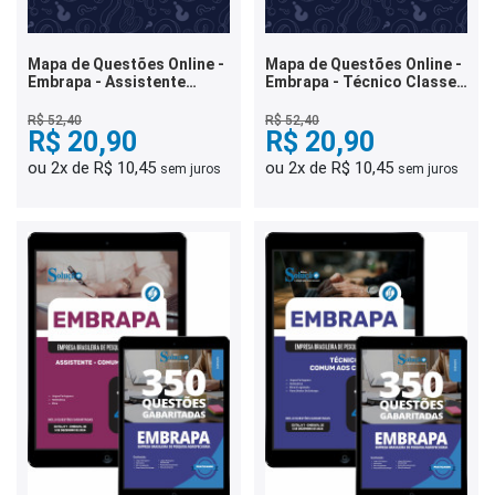
Mapa de Questões Online -
Mapa de Questões Online -
Embrapa - Assistente
Embrapa - Técnico Classe
Classe C - Manejo Animal -
B - Suporte à Gestão - 7 Mil
3 Mil Questões
Questões
R$ 52,40
R$ 52,40
R$ 20,90
R$ 20,90
ou 2x de R$ 10,45
ou 2x de R$ 10,45
sem juros
sem juros