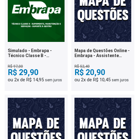
Simulado - Embrapa -
Mapa de Questões Online -
Técnico Classe B -
Embrapa - Assistente
Suprimento, Manutenção e
Classe C - Laboratório - 3
Serviços - Suporte à
Mil Questões
R$ 97,00
R$ 52,40
Gestão
R$ 29,90
R$ 20,90
ou 2x de R$ 14,95
ou 2x de R$ 10,45
sem juros
sem juros