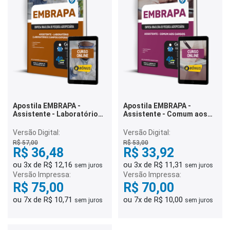
Apostila EMBRAPA -
Apostila EMBRAPA -
Assistente - Laboratório
Assistente - Comum aos
(Laboratório e Campos
Cargos
Experienciais)
Versão Digital:
Versão Digital:
R$ 57,00
R$ 53,00
R$ 36,48
R$ 33,92
ou 3x de R$ 12,16
ou 3x de R$ 11,31
sem juros
sem juros
Versão Impressa:
Versão Impressa:
R$ 75,00
R$ 70,00
ou 7x de R$ 10,71
ou 7x de R$ 10,00
sem juros
sem juros