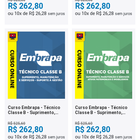
Animal
R$ 262,80
R$ 262,80
ou 10x de R$ 26,28
ou 10x de R$ 26,28
sem juros
sem juros
Curso Embrapa - Técnico
Curso Embrapa - Técnico
Classe B - Suprimento,
Classe B - Suprimento,
Manutenção e Serviços -
Manutenção e Serviços -
Suporte à Gestão
Ativos Patrimoniais e
R$ 525,60
R$ 525,60
R$ 262,80
Imobiliários
R$ 262,80
ou 10x de R$ 26,28
ou 10x de R$ 26,28
sem juros
sem juros