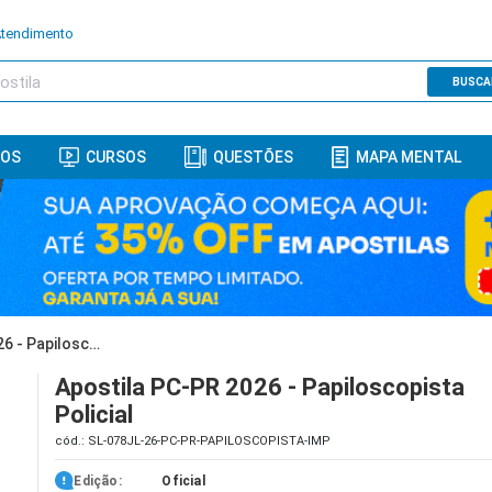
Atendimento
BUSCA
ROS
CURSOS
QUESTÕES
MAPA MENTAL
Apostila PC-PR 2026 - Papiloscopista Policial
Apostila PC-PR 2026 - Papiloscopista
Policial
cód.: SL-078JL-26-PC-PR-PAPILOSCOPISTA-IMP
Edição:
Oficial