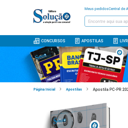
Meus pedidos
Central de 
CONCURSOS
APOSTILAS
LIV
Página Inicial
Apostilas