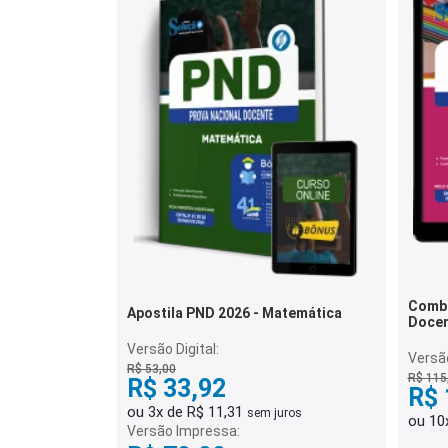
Combo
Apostila PND 2026 - Matemática
Docen
Versão Digital:
Versã
R$ 53,00
R$ 115
R$ 33,92
R$ 
ou 3x de R$ 11,31
sem juros
ou 10
Versão Impressa: