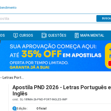
Atendimento
BUSCA
ROS
CURSOS
QUESTÕES
MAPA MENTAL
Apostila PND 2026 - Letras Português e Inglês
Apostila PND 2026 - Letras Português 
Inglês
cód.: SL-189MA-26-PND-PORT-INGLES-IMP
Edição:
Oficial