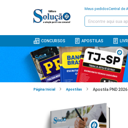
Meus pedidos
Central de 
CONCURSOS
APOSTILAS
LIV
Página Inicial
Apostilas