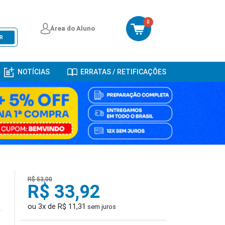
0
Área do Aluno
R
NOTÍCIAS
ERRATAS / RETIFICAÇÕES
e
R$ 53,00
R$ 33,92
ou 3x de R$ 11,31
sem juros