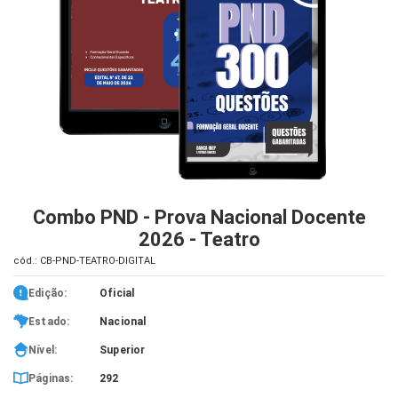
iados
ceiros
ina
ial
e
osco
Combo PND - Prova Nacional Docente
2026 - Teatro
cód.: CB-PND-TEATRO-DIGITAL
Edição:
Oficial
Estado:
Nacional
Nível:
Superior
Páginas:
292