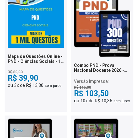
Mapa de Questões Online -
PND - Ciências Sociais - 1
Combo PND - Prova
Mil Questões
Nacional Docente 2026 -
R$ 89,90
Letras Português e
R$ 39,90
Espanhol
Versão Impressa:
ou 3x de R$ 13,30
sem juros
R$ 115,00
R$ 103,50
ou 10x de R$ 10,35
sem juros