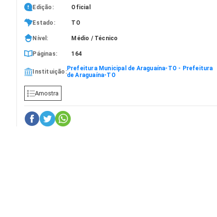
Edição:
Oficial
Estado:
TO
Nível:
Médio / Técnico
Páginas:
164
Prefeitura Municipal de Araguaína-TO - Prefeitura
Instituição:
de Araguaína-TO
Amostra