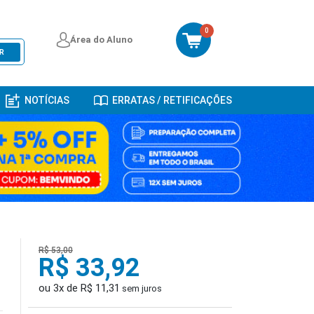
0
Área do Aluno
R
NOTÍCIAS
ERRATAS / RETIFICAÇÕES
R$ 53,00
R$ 33,92
ou 3x de R$ 11,31
sem juros