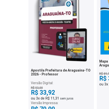
Mapa 
Aragu
Admin
Apostila Prefeitura de Araguaína-TO
R$ 89,
2026 - Professor
R$ 
Versão Digital:
ou 3x
R$ 53,00
R$ 33,92
ou 3x de R$ 11,31
sem juros
Versão Impressa: