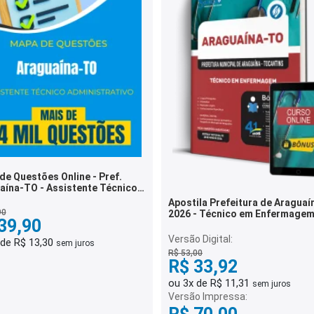
de Questões Online - Pref.
aína-TO - Assistente Técnico
istrativo - 4 Mil Questões
Apostila Prefeitura de Aragua
90
2026 - Técnico em Enfermage
39,90
Versão Digital:
 de R$ 13,30
sem juros
R$ 53,00
R$ 33,92
ou 3x de R$ 11,31
sem juros
Versão Impressa: