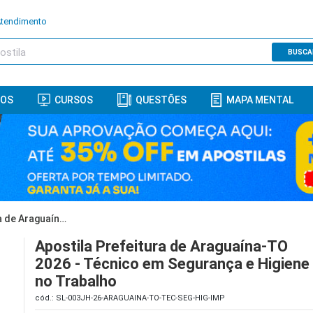
Atendimento
BUSCA
ROS
CURSOS
QUESTÕES
MAPA MENTAL
Apostila Prefeitura de Araguaína-TO 2026 - Técnico em Segurança e Higiene no Trabalho
Apostila Prefeitura de Araguaína-TO
2026 - Técnico em Segurança e Higiene
no Trabalho
cód.: SL-003JH-26-ARAGUAINA-TO-TEC-SEG-HIG-IMP