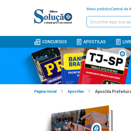
Meus pedidos
Central de 
CONCURSOS
APOSTILAS
LIV
Página Inicial
Apostilas