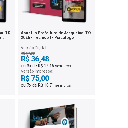
ína-TO
Apostila Prefeitura de Araguaína-TO
a
2026 - Técnico I - Psicólogo
Versão Digital:
R$ 57,00
R$ 36,48
ou 3x de R$ 12,16
sem juros
Versão Impressa:
R$ 75,00
ou 7x de R$ 10,71
sem juros