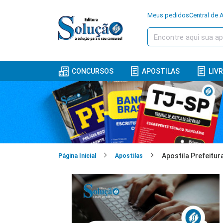
Meus pedidos
Central de 
CONCURSOS
APOSTILAS
LIV
Página Inicial
Apostilas