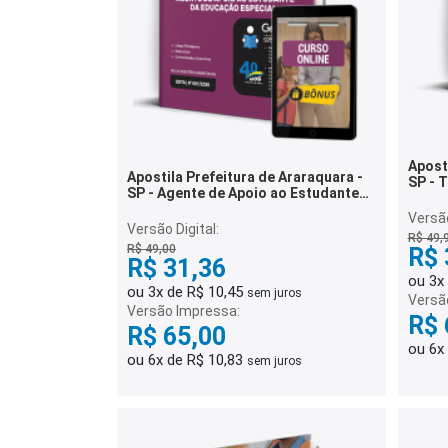
Aposti
Apostila Prefeitura de Araraquara -
SP - Técnico de Enfermagem do
SP - Agente de Apoio ao Estudante
Traba
da Educação Especial
Versão
Versão Digital:
R$ 49,
R$ 49,00
R$ 
R$ 31,36
ou 3x
ou 3x de R$ 10,45
sem juros
Versã
Versão Impressa:
R$ 
R$ 65,00
ou 6x
ou 6x de R$ 10,83
sem juros