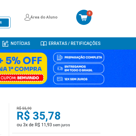
0
Área do Aluno
R
NOTÍCIAS
ERRATAS / RETIFICAÇÕES
R$ 55,90
R$ 35,78
ou 3x de R$ 11,93
sem juros