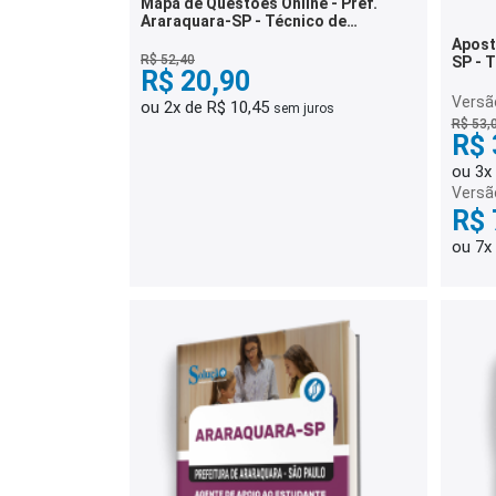
Mapa de Questões Online - Pref.
Araraquara-SP - Técnico de
Enfermagem - 6 Mil Questões
Aposti
R$ 52,40
SP - 
R$ 20,90
Versão
ou 2x de R$ 10,45
sem juros
R$ 53,
R$ 
ou 3x
Versã
R$ 
ou 7x