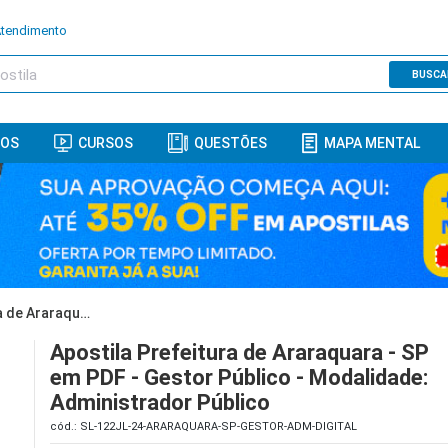
Atendimento
BUSCA
ROS
CURSOS
QUESTÕES
MAPA MENTAL
Apostila Prefeitura de Araraquara - SP em PDF - Gestor Público - Modalidade: Administrador Público
Apostila Prefeitura de Araraquara - SP
em PDF - Gestor Público - Modalidade:
Administrador Público
cód.: SL-122JL-24-ARARAQUARA-SP-GESTOR-ADM-DIGITAL