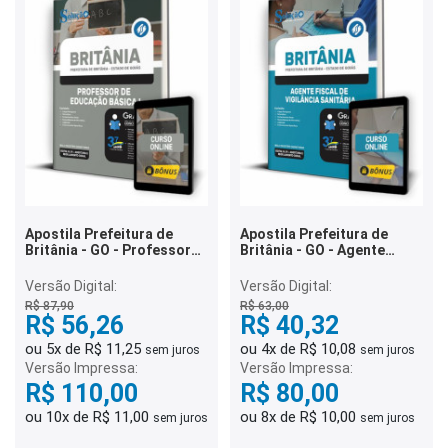
Apostila Prefeitura de
Apostila Prefeitura de
Britânia - GO - Professor
Britânia - GO - Agente
de Educação Básica I
Fiscal de Vigilância
Sanitária
Versão Digital:
Versão Digital:
R$ 87,90
R$ 63,00
R$ 56,26
R$ 40,32
ou 5x de R$ 11,25
ou 4x de R$ 10,08
sem juros
sem juros
Versão Impressa:
Versão Impressa:
R$ 110,00
R$ 80,00
ou 10x de R$ 11,00
ou 8x de R$ 10,00
sem juros
sem juros