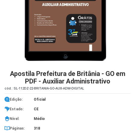
iados
ceiros
ina
ial
e
osco
Apostila Prefeitura de Britânia - GO em
PDF - Auxiliar Administrativo
cód.: SL-112DZ-22-BRITANIA-GO-AUX-ADM-DIGITAL
Edição:
Oficial
Estado:
CE
Nível:
Médio
Páginas:
318