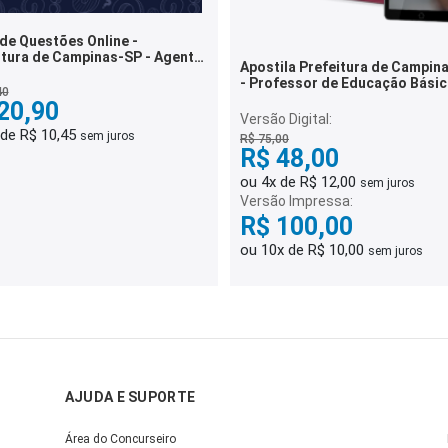
de Questões Online -
itura de Campinas-SP - Agente
Apostila Prefeitura de Campina
calização - 6 Mil Questões
- Professor de Educação Básica
40
PEB II - Anos Iniciais do Ensino
20,90
Fundamental
Versão Digital:
 de R$ 10,45
sem juros
R$ 75,00
R$ 48,00
ou 4x de R$ 12,00
sem juros
Versão Impressa:
R$ 100,00
ou 10x de R$ 10,00
sem juros
AJUDA E SUPORTE
Área do Concurseiro