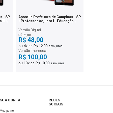
s - SP
Apostila Prefeitura de Campinas - SP
 II -
- Professor Adjunto I - Educação
Infantil e Anos Iniciais do Ensino
Fundamental
Versão Digital:
R$ 75,00
R$ 48,00
ou 4x de R$ 12,00
sem juros
Versão Impressa:
R$ 100,00
ou 10x de R$ 10,00
sem juros
SUA CONTA
REDES
SOCIAIS
Meu painel