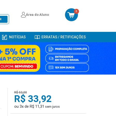
0
Área do Aluno
R
NOTÍCIAS
ERRATAS / RETIFICAÇÕES
R$ 53,00
R$ 33,92
ou 3x de R$ 11,31
sem juros