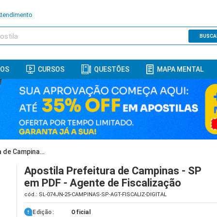
Atendimento
BUSCA
ROS
CURSOS
QUESTÕES
MAPA MENTAL
Apostila Prefeitura de Campinas - SP em PDF - Agente de Fiscalização
Apostila Prefeitura de Campinas - SP
em PDF - Agente de Fiscalização
cód.: SL-074JN-25-CAMPINAS-SP-AGT-FISCALIZ-DIGITAL
Edição:
Oficial