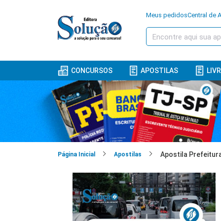
Meus pedidos
Central de 
CONCURSOS
APOSTILAS
LIV
Página Inicial
Apostilas