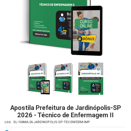
iados
ceiros
ina
ial
e
osco
Apostila Prefeitura de Jardinópolis-SP
2026 - Técnico de Enfermagem II
cód.: SL-104MA-26-JARDINOPOLIS-SP-TEC-ENFERM-IMP