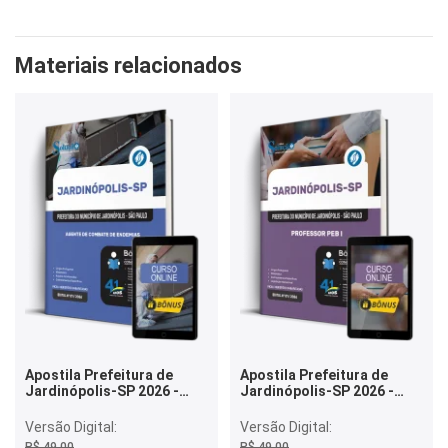
Materiais relacionados
Apostila Prefeitura de
Apostila Prefeitura de
Jardinópolis-SP 2026 -
Jardinópolis-SP 2026 -
Agente de Combate de
Professor PEB I
Endemias
Versão Digital:
Versão Digital:
R$ 49,00
R$ 49,00