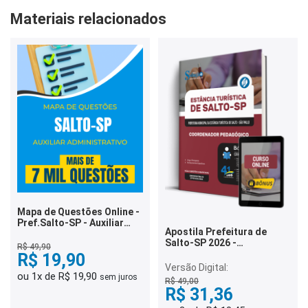
Materiais relacionados
Mapa de Questões Online -
Pref.Salto-SP - Auxiliar
Apostila Prefeitura de
Administrativo - 7 Mil
Salto-SP 2026 -
Questões
R$ 49,90
Coordenador Pedagógico
R$ 19,90
Versão Digital:
ou 1x de R$ 19,90
sem juros
R$ 49,00
R$ 31,36