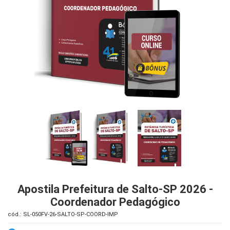
iados
ceiros
ina
ial
e
osco
Apostila Prefeitura de Salto-SP 2026 -
Coordenador Pedagógico
cód.: SL-050FV-26-SALTO-SP-COORD-IMP