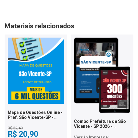
Materiais relacionados
Mapa de Questões Online -
Pref. São Vicente-SP -
Combo Prefeitura de São
Agente de Trânsito - 6 Mil
Vicente - SP 2026 -
Questões
R$ 52,40
Assistente-Técnico de
R$ 20,90
Gestão
Versão Impressa: