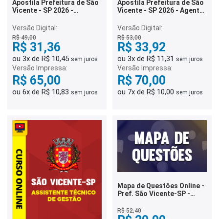
Apostila Prefeitura de São
Apostila Prefeitura de São
Vicente - SP 2026 -
Vicente - SP 2026 - Agente
Assistente-Técnico de
de Trânsito
Gestão
Versão Digital:
Versão Digital:
R$ 49,00
R$ 53,00
R$ 31,36
R$ 33,92
ou 3x de R$ 10,45
ou 3x de R$ 11,31
sem juros
sem juros
Versão Impressa:
Versão Impressa:
R$ 65,00
R$ 70,00
ou 6x de R$ 10,83
ou 7x de R$ 10,00
sem juros
sem juros
Mapa de Questões Online -
Pref. São Vicente-SP -
Técnico de Enfermagem - 5
Mil Questões
R$ 52,40