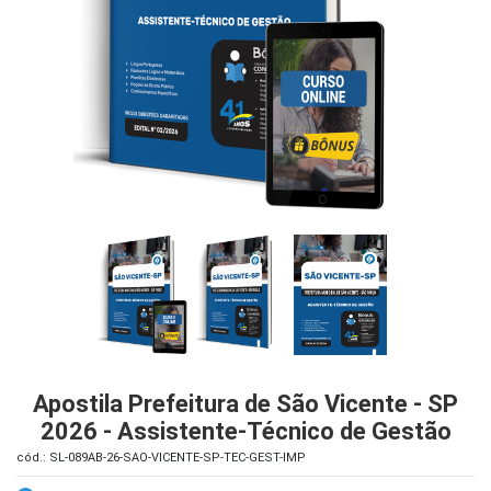
iados
ceiros
ina
ial
e
osco
Apostila Prefeitura de São Vicente - SP
2026 - Assistente-Técnico de Gestão
cód.: SL-089AB-26-SAO-VICENTE-SP-TEC-GEST-IMP