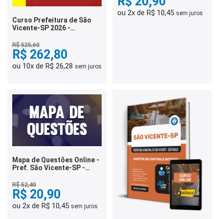
R$ 20,90
ou 2x de R$ 10,45
sem juros
Curso Prefeitura de São
Vicente-SP 2026 -
Assistente Técnico de
Gestão
R$ 525,60
R$ 262,80
ou 10x de R$ 26,28
sem juros
Mapa de Questões Online -
Pref. São Vicente-SP -
Guarda Civil Municipal - 5
Mil Questões
R$ 52,40
R$ 20,90
ou 2x de R$ 10,45
sem juros