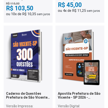
Gabaritadas
R$ 45,00
R$ 115,00
R$ 103,50
ou 4x de R$ 11,25
sem juros
ou 10x de R$ 10,35
sem juros
Caderno de Questões
Apostila Prefeitura de São
Prefeitura de São Vicente -
Vicente - SP 2026 -
SP - Agente de Trânsito -
Inspetor de Alunos
300 Questões Gabaritadas
Versão Impressa:
Versão Digital: