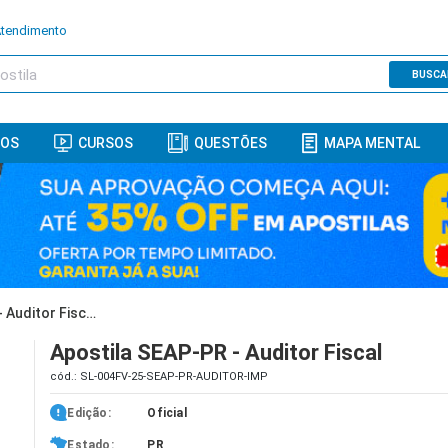
Atendimento
BUSCA
ROS
CURSOS
QUESTÕES
MAPA MENTAL
Apostila SEAP-PR - Auditor Fiscal
Apostila SEAP-PR - Auditor Fiscal
cód.: SL-004FV-25-SEAP-PR-AUDITOR-IMP
Edição:
Oficial
Estado:
PR