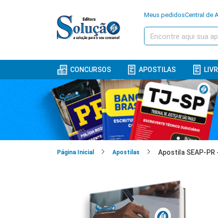
Meus pedidos
Central de 
CONCURSOS
APOSTILAS
LIV
Página Inicial
Apostilas