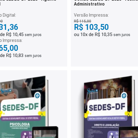
l
Administrativo
 Digital:
Versão Impressa:
00
R$ 115,00
31,36
R$ 103,50
 de R$ 10,45
ou 10x de R$ 10,35
sem juros
sem juros
o Impressa:
65,00
 de R$ 10,83
sem juros