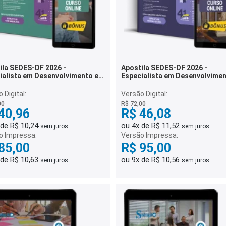
ila SEDES-DF 2026 -
Apostila SEDES-DF 2026 -
ialista em Desenvolvimento e
Especialista em Desenvolvimen
ência Social (EDAS) -
Assistência Social (EDAS) - Dir
logia
Legislação
 Digital:
Versão Digital:
00
R$ 72,00
40,96
R$ 46,08
 de R$ 10,24
ou 4x de R$ 11,52
sem juros
sem juros
o Impressa:
Versão Impressa:
85,00
R$ 95,00
 de R$ 10,63
ou 9x de R$ 10,56
sem juros
sem juros