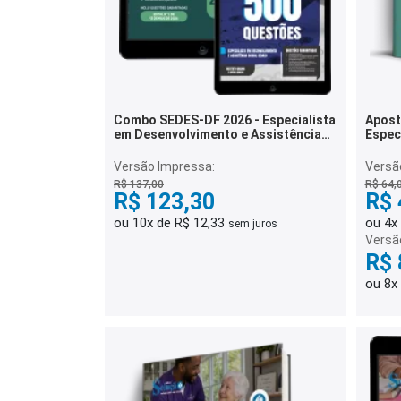
Combo SEDES-DF 2026 - Especialista
Apost
em Desenvolvimento e Assistência
Espec
Social (EDAS) - Nutrição
Assist
Psico
Versão Impressa:
Versão
R$ 137,00
R$ 64,
R$ 123,30
R$ 
ou 10x de R$ 12,33
ou 4x
sem juros
Versã
R$ 
ou 8x