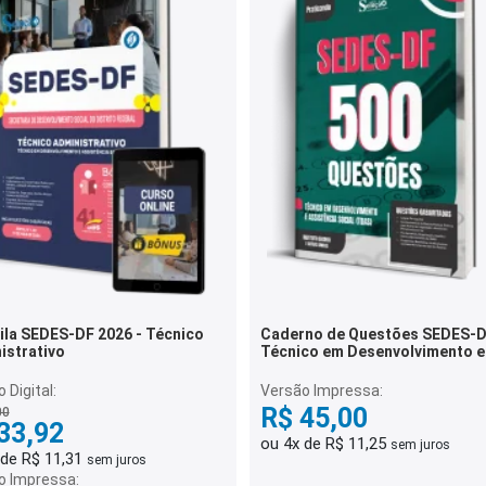
ila SEDES-DF 2026 - Técnico
Caderno de Questões SEDES-D
istrativo
Técnico em Desenvolvimento e
Assistência Social (TDAS) - 50
Questões Gabaritadas
 Digital:
Versão Impressa:
R$ 45,00
00
33,92
ou 4x de R$ 11,25
sem juros
 de R$ 11,31
sem juros
o Impressa: