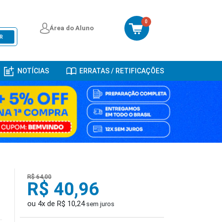
0
Área do Aluno
R
NOTÍCIAS
ERRATAS / RETIFICAÇÕES
R$ 64,00
R$ 40,96
ou 4x de R$ 10,24
sem juros