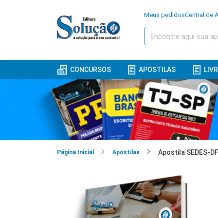
Meus pedidos
Central de 
CONCURSOS
APOSTILAS
LIV
Página Inicial
Apostilas