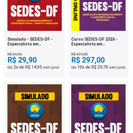
Simulado - SEDES-DF -
Curso SEDES-DF 2026 -
Especialista em
Especialista em
Desenvolvimento e
Desenvolvimento e
Assistência Social - Direito
Assistência Social -
R$ 69,90
R$ 597,00
e Legislação
R$ 29,90
Psicologia
R$ 297,00
ou 2x de R$ 14,95
ou 10x de R$ 29,70
sem juros
sem juros