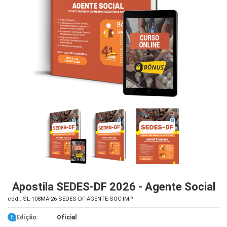
iados
ceiros
ina
ial
e
osco
Apostila SEDES-DF 2026 - Agente Social
cód.: SL-108MA-26-SEDES-DF-AGENTE-SOC-IMP
Edição:
Oficial