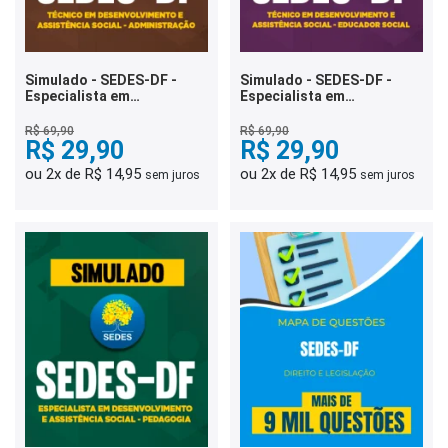
Simulado - SEDES-DF -
Simulado - SEDES-DF -
Especialista em
Especialista em
Desenvolvimento e
Desenvolvimento e
Assistência Social -
Assistência Social -
R$ 69,90
R$ 69,90
Administração
R$ 29,90
Educador Social
R$ 29,90
ou 2x de R$ 14,95
ou 2x de R$ 14,95
sem juros
sem juros