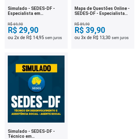
Simulado - SEDES-DF -
Mapa de Questões Online -
Especialista em
SEDES-DF - Especialista
Desenvolvimento e
em Desenvolvimento e
Assistência Social -
Assistência Social - Direito
R$ 69,90
R$ 89,90
Pedagogia
R$ 29,90
e Legislação - 9 Mil
R$ 39,90
Questões
ou 2x de R$ 14,95
ou 3x de R$ 13,30
sem juros
sem juros
Simulado - SEDES-DF -
Técnico em