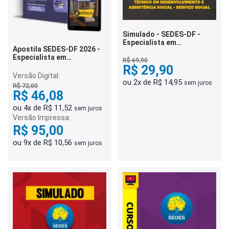
Simulado - SEDES-DF -
Especialista em
Apostila SEDES-DF 2026 -
Desenvolvimento e
Especialista em
Assistência Social -
R$ 69,90
Desenvolvimento e
Serviço Social
R$ 29,90
Assistência Social (EDAS) -
Versão Digital:
Direito e Legislação
ou 2x de R$ 14,95
sem juros
R$ 72,00
R$ 46,08
ou 4x de R$ 11,52
sem juros
Versão Impressa:
R$ 95,00
ou 9x de R$ 10,56
sem juros