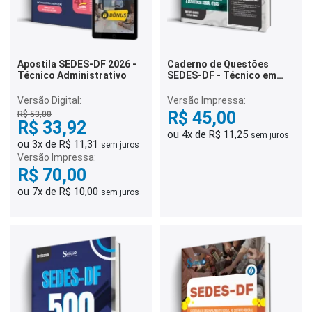
Apostila SEDES-DF 2026 -
Caderno de Questões
Técnico Administrativo
SEDES-DF - Técnico em
Desenvolvimento e
Assistência Social (TDAS)
Versão Digital:
Versão Impressa:
- 500 Questões
R$ 45,00
R$ 53,00
Gabaritadas
R$ 33,92
ou 4x de R$ 11,25
sem juros
ou 3x de R$ 11,31
sem juros
Versão Impressa:
R$ 70,00
ou 7x de R$ 10,00
sem juros