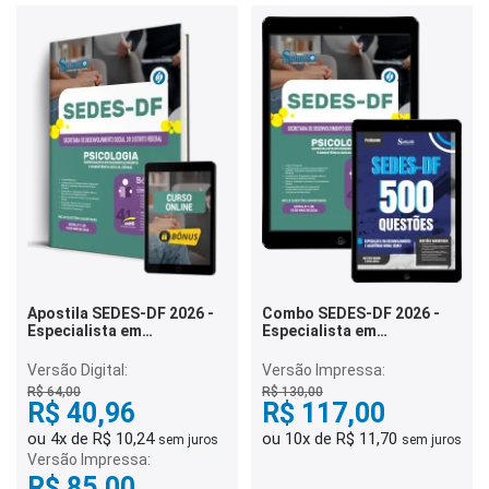
Apostila SEDES-DF 2026 -
Combo SEDES-DF 2026 -
Especialista em
Especialista em
Desenvolvimento e
Desenvolvimento e
Assistência Social (EDAS) -
Assistência Social (EDAS) -
Versão Digital:
Versão Impressa:
Psicologia
Psicologia
R$ 64,00
R$ 130,00
R$ 40,96
R$ 117,00
ou 4x de R$ 10,24
ou 10x de R$ 11,70
sem juros
sem juros
Versão Impressa:
R$ 85,00