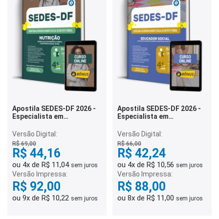
Apostila SEDES-DF 2026 -
Apostila SEDES-DF 2026 -
Especialista em
Especialista em
Desenvolvimento e
Desenvolvimento e
Assistência Social (EDAS) -
Assistência Social (EDAS) -
Versão Digital:
Versão Digital:
Nutrição
Educador Social
R$ 69,00
R$ 66,00
R$ 44,16
R$ 42,24
ou 4x de R$ 11,04
ou 4x de R$ 10,56
sem juros
sem juros
Versão Impressa:
Versão Impressa:
R$ 92,00
R$ 88,00
ou 9x de R$ 10,22
ou 8x de R$ 11,00
sem juros
sem juros