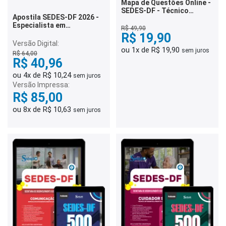
Mapa de Questões Online -
SEDES-DF - Técnico
Apostila SEDES-DF 2026 -
Administrativo - 5 Mil
Especialista em
Questões
R$ 49,90
Desenvolvimento e
R$ 19,90
Assistência Social (EDAS) -
Versão Digital:
Comunicação Social
ou 1x de R$ 19,90
sem juros
R$ 64,00
R$ 40,96
ou 4x de R$ 10,24
sem juros
Versão Impressa:
R$ 85,00
ou 8x de R$ 10,63
sem juros