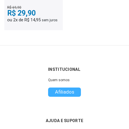
Desenvolvimento e
Assistência Social -
R$ 69,90
Agente Social
R$ 29,90
ou 2x de R$ 14,95
sem juros
INSTITUCIONAL
Quem somos
Afiliados
AJUDA E SUPORTE