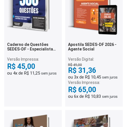
Caderno de Questões
Apostila SEDES-DF 2026 -
SEDES-DF - Especialista
Agente Social
em Desenvolvimento e
Assistência Social (EDAS) -
Versão Impressa:
Versão Digital:
500 Questões Gabaritadas
R$ 45,00
R$ 49,00
R$ 31,36
ou 4x de R$ 11,25
sem juros
ou 3x de R$ 10,45
sem juros
Versão Impressa:
R$ 65,00
ou 6x de R$ 10,83
sem juros