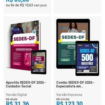
ou 8x de R$ 10,63
sem juros
Apostila SEDES-DF 2026 -
Combo SEDES-DF 2026 -
Cuidador Social
Especialista em
Desenvolvimento e
Assistência Social (EDAS) -
Versão Digital:
Versão Impressa:
Nutrição
R$ 49,00
R$ 137,00
R$ 31,36
R$ 123,30