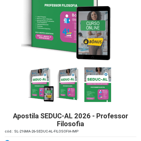
iados
ceiros
ina
ial
e
osco
Apostila SEDUC-AL 2026 - Professor
Filosofia
cód.: SL-216MA-26-SEDUC-AL-FILOSOFIA-IMP