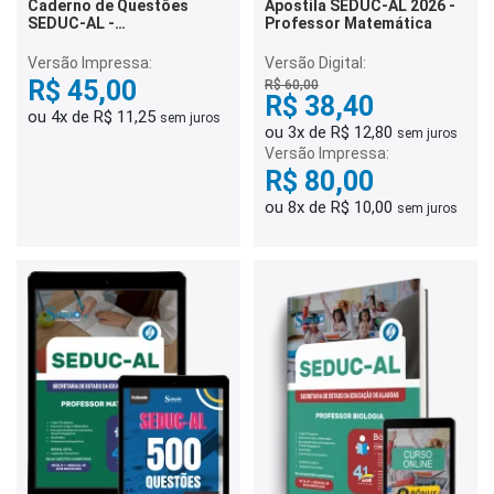
Caderno de Questões
Apostila SEDUC-AL 2026 -
SEDUC-AL -
Professor Matemática
Conhecimentos Gerais -
500 Questões Gabaritadas
Versão Impressa:
Versão Digital:
R$ 45,00
R$ 60,00
R$ 38,40
ou 4x de R$ 11,25
sem juros
ou 3x de R$ 12,80
sem juros
Versão Impressa:
R$ 80,00
ou 8x de R$ 10,00
sem juros